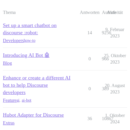
Thema
Antworten
Aufrufe
Aktivität
Set up a smart chatbot on
9. Februar
discourse :robot:
14
9256
2023
Developers
how-to
Introducing AI Bot 🤖
25. Oktober
0
966
2023
Blog
Enhance or create a different AI
bot to help Discourse
20. August
0
389
developers
2023
Feature
ai
,
ai-bot
Hubot Adapter for Discourse
1. Oktober
36
10867
2024
Extras