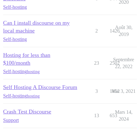
2020
Self-hosting
Can I install discourse on my
Août 30,
local machine
2
1426
2019
Self-hosting
Hosting for less than
Septembre
$100/month
23
2502
22, 2022
Self-hosting
hosting
Self Hosting A Discourse Forum
3
1452
Mai 3, 2021
Self-hosting
hosting
Crash Test Discourse
Mars 14,
13
653
2024
Support