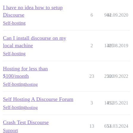
I have no idea how to setup
Discourse
6
944
02.09.2020
Self-hosting
Can I install discourse on my
local machine
2
1425
30.08.2019
Self-hosting
Hosting for less than
$100/month
23
2500
22.09.2022
Self-hosting
hosting
Self Hosting A Discourse Forum
3
1452
03.05.2021
Self-hosting
hosting
Crash Test Discourse
13
653
14.03.2024
Support