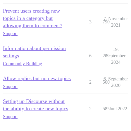
Prevent users creating new
topics in a category but
7. November
3
790
allowing them to comment?
2021
Support
Information about permission
19.
settings
6
209
September
2024
Community Building
Allow replies but no new topics
6. September
2
500
2020
Support
Setting up Discourse without
the ability to create new topics
2
585
2. Juni 2022
Support