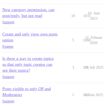
New category permission: can
16. Juni
post/reply, but not read
10
1031
2023
Support
Create and only view own posts
11. Februar
option
5
1060
2020
Feature
Is there a way to create topics
so that only topic creator can
3
136
23. Juli 2025
see their topics?
Support
Posts visible to only OP and
Moderators
1
128
6. Juni 2025
Support