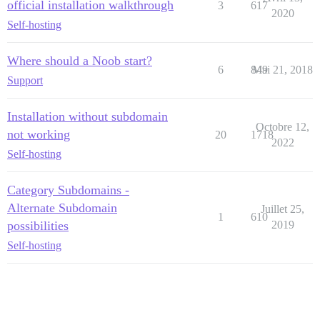
official installation walkthrough
3
617
2020
Self-hosting
Where should a Noob start?
6
849
Mai 21, 2018
Support
Installation without subdomain
Octobre 12,
not working
20
1718
2022
Self-hosting
Category Subdomains -
Alternate Subdomain
Juillet 25,
1
610
possibilities
2019
Self-hosting