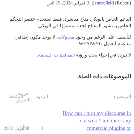
(Robert)
merefield
2
3 فبراير 2024، 8:19ص
الدعم الخاص بالويكي متاح مباشرة. فقط استخدم عنصر التحكم
الخاص بمنشور المفتاح لجعله منشورًا في الويكي.
للأسف، على الرغم من وجود
محاولات
، لا يوجد مكون إضافي
مدعوم لتعديل WYSIWYG.
لا تتردد في إجراء بحث ورؤية
المناقشات السابقة
.
الموضوعات ذات الصلة
مرات
الموضوع
الردود
النشاط
العرض
How can i turn my discourse in
to a wiki ? are there any
comercial plugins or
4
9 أبريل 2020
1058