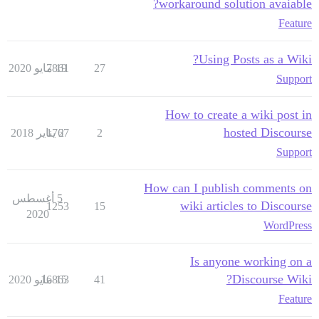
workaround solution avaiable?
Feature
Using Posts as a Wiki?
27
19 مايو 2020
7861
Support
How to create a wiki post in
hosted Discourse
2
2 يناير 2018
1767
Support
How can I publish comments on
5 أغسطس
wiki articles to Discourse
1253
15
2020
WordPress
Is anyone working on a
Discourse Wiki?
41
15 مايو 2020
16863
Feature