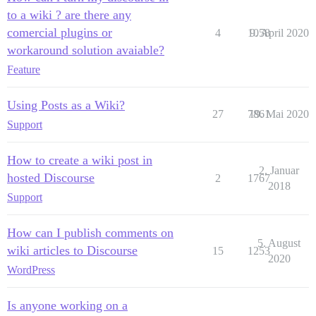
to a wiki ? are there any
comercial plugins or
4
1058
9. April 2020
workaround solution avaiable?
Feature
Using Posts as a Wiki?
27
7861
19. Mai 2020
Support
How to create a wiki post in
2. Januar
hosted Discourse
2
1767
2018
Support
How can I publish comments on
5. August
wiki articles to Discourse
15
1253
2020
WordPress
Is anyone working on a