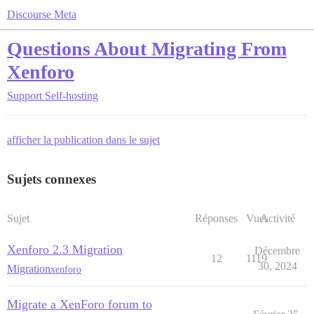
Discourse Meta
Questions About Migrating From
Xenforo
Support
Self-hosting
afficher la publication dans le sujet
Sujets connexes
Sujet
Réponses
Vues
Activité
Xenforo 2.3 Migration
Décembre
12
1119
30, 2024
Migration
xenforo
Migrate a XenForo forum to