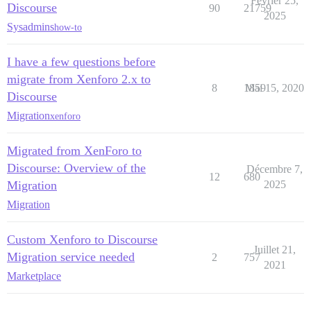
Février 25,
Discourse
90
21759
2025
Sysadmins
how-to
I have a few questions before
migrate from Xenforo 2.x to
8
1859
Mai 15, 2020
Discourse
Migration
xenforo
Migrated from XenForo to
Discourse: Overview of the
Décembre 7,
12
680
Migration
2025
Migration
Custom Xenforo to Discourse
Juillet 21,
Migration service needed
2
757
2021
Marketplace