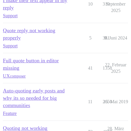
I make their text appear in my
10
310
September
reply
2025
Support
Quote reply not working
properly
5
381
9. Juni 2024
Support
Full quote button in editor
22. Februar
missing
41
1358
2025
UX
composer
Auto-quoting early posts and
why its so needed for big
11
2650
15. Mai 2019
communities
Feature
Quoting not working
28. März