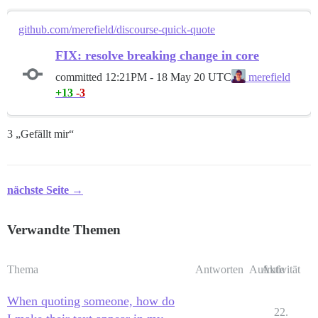
github.com/merefield/discourse-quick-quote
FIX: resolve breaking change in core
committed
12:21PM - 18 May 20 UTC
merefield
+13
-3
3 „Gefällt mir“
nächste Seite →
Verwandte Themen
Thema
Antworten
Aufrufe
Aktivität
When quoting someone, how do
22.