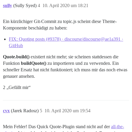
sully
(Sully Syed)
4
10. April 2020 um 18:21
Ein kürzlichiger Git-Commit zu topic.js scheint diese Theme-
Komponente beschädigt zu haben:
FIX: Quoting posts (#9378) · discourse/discourse@ae1a391 ·
GitHub
Quote.build()
existiert nicht mehr; sie scheinen stattdessen die
Funktion
buildQuote()
zu importieren und zu verwenden. Ein
schneller Ersatz hat nicht funktioniert; ich muss mir das noch etwas
genauer ansehen.
2 „Gefällt mir“
cvx
(Jarek Radosz)
5
10. April 2020 um 19:54
Mein Fehler! Das Quick Quote-Plugin stand nicht auf der
all-the-