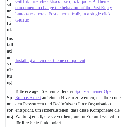
GitHub - merefield/discourse-quick-quote: A Theme
sit
component to change the behaviour of the Post Reply
or
buttons to quote a Post automatically in a single click. ·
y-
GitHub
Li
nk
Ins
tall
ati
on
Installing a theme or theme component
sa
nle
itu
ng
Bitte erwägen Sie, ein laufender
Sponsor meiner Open-
Sp
Source-Arbeit
auf einem Niveau zu werden, das Ihren oder
on
den Ressourcen und Bedürfnissen Ihrer Organisation
sor
entspricht, um sicherzustellen, dass diese Komponente die
ing
Wartung erhält, die sie verdient, und in Zukunft weiterhin
für Ihre Seite funktioniert.