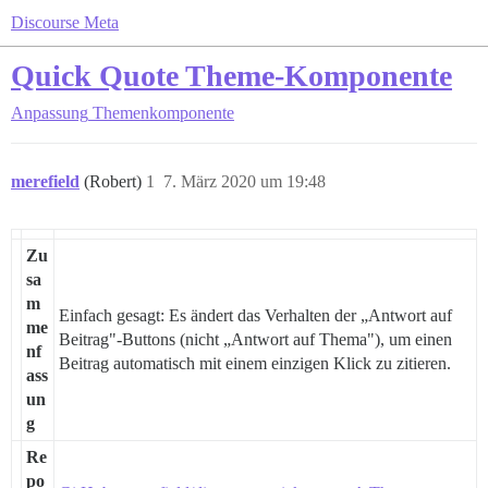
Discourse Meta
Quick Quote Theme-Komponente
Anpassung
Themenkomponente
merefield
(Robert)
1
7. März 2020 um 19:48
Zu
sa
m
Einfach gesagt: Es ändert das Verhalten der „Antwort auf
me
Beitrag"-Buttons (nicht „Antwort auf Thema"), um einen
nf
Beitrag automatisch mit einem einzigen Klick zu zitieren.
ass
un
g
Re
po