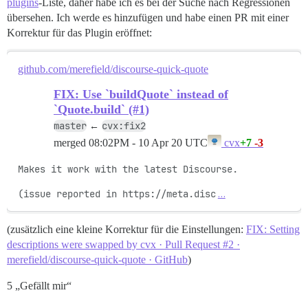
plugins
-Liste, daher habe ich es bei der Suche nach Regressionen
übersehen. Ich werde es hinzufügen und habe einen PR mit einer
Korrektur für das Plugin eröffnet:
github.com/merefield/discourse-quick-quote
FIX: Use `buildQuote` instead of
`Quote.build` (#1)
master
cvx:fix2
←
merged
08:02PM - 10 Apr 20 UTC
+7
-3
cvx
Makes it work with the latest Discourse.

(issue reported in https://meta.disc
…
(zusätzlich eine kleine Korrektur für die Einstellungen:
FIX: Setting
descriptions were swapped by cvx · Pull Request #2 ·
merefield/discourse-quick-quote · GitHub
)
5 „Gefällt mir“