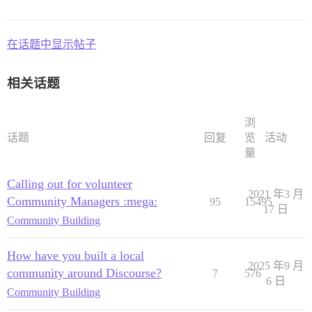
在话题中显示帖子
相关话题
浏
话题
回复
览
活动
量
Calling out for volunteer
2021 年3 月
Community Managers :mega:
95
15495
17 日
Community Building
How have you built a local
2025 年9 月
community around Discourse?
7
576
6 日
Community Building