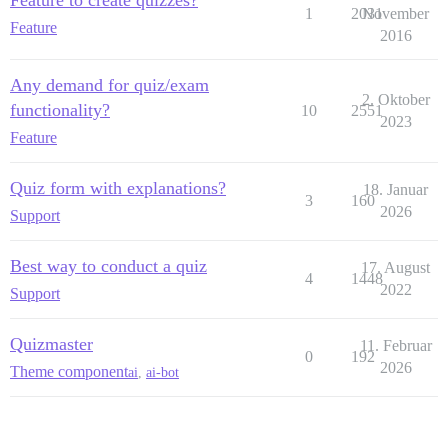
Feature to create quizzes?
1
2031
November
Feature
2016
Any demand for quiz/exam
2. Oktober
functionality?
10
2551
2023
Feature
Quiz form with explanations?
18. Januar
3
160
2026
Support
Best way to conduct a quiz
17. August
4
1448
2022
Support
Quizmaster
11. Februar
0
192
2026
Theme component
ai
,
ai-bot