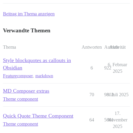
Beitrag im Thema anzeigen
Verwandte Themen
Thema
Antworten
Aufrufe
Aktivität
Style blockquotes as callouts in
6. Februar
Obsidian
6
922
2025
Feature
composer
,
markdown
MD Composer extras
70
9802
8. Juli 2025
Theme component
17.
Quick Quote Theme Component
64
5681
November
Theme component
2025