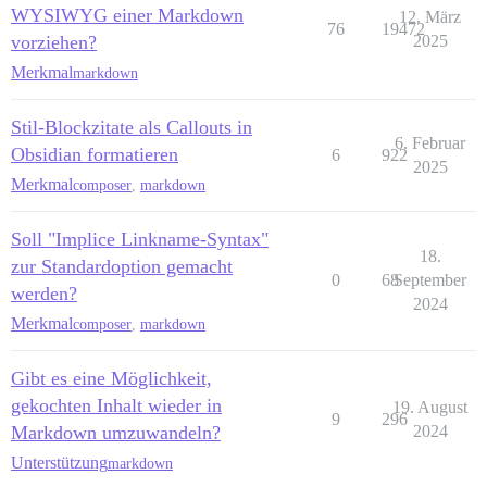
WYSIWYG einer Markdown
12. März
76
19472
vorziehen?
2025
Merkmal
markdown
Stil-Blockzitate als Callouts in
6. Februar
Obsidian formatieren
6
922
2025
Merkmal
composer
,
markdown
Soll "Implice Linkname-Syntax"
18.
zur Standardoption gemacht
0
68
September
werden?
2024
Merkmal
composer
,
markdown
Gibt es eine Möglichkeit,
gekochten Inhalt wieder in
19. August
9
296
Markdown umzuwandeln?
2024
Unterstützung
markdown