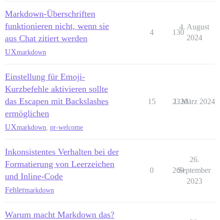
Markdown-Überschriften
funktionieren nicht, wenn sie
4. August
4
130
aus Chat zitiert werden
2024
UX
markdown
Einstellung für Emoji-
Kurzbefehle aktivieren sollte
das Escapen mit Backslashes
15
2320
1. März 2024
ermöglichen
UX
markdown
,
pr-welcome
Inkonsistentes Verhalten bei der
26.
Formatierung von Leerzeichen
0
269
September
und Inline-Code
2023
Fehler
markdown
Warum macht Markdown das?