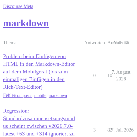
Discourse Meta
markdown
Thema
Antworten
Aufrufe
Aktivität
Problem beim Einfügen von
HTML in den Markdown-Editor
auf dem Mobilgerät (bis zum
7. August
0
10
einmaligen Einfügen in den
2026
Rich-Text-Editor)
Fehler
composer
,
mobile
,
markdown
Regression:
Standardzusammensetzungsmod
us scheint zwischen v2026.7.0-
3
82
17. Juli 2026
latest +63 und +314 ignoriert zu