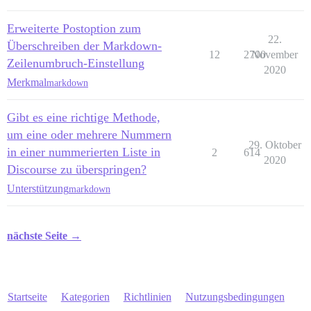
Erweiterte Postoption zum
22.
Überschreiben der Markdown-
12
2700
November
Zeilenumbruch-Einstellung
2020
Merkmal
markdown
Gibt es eine richtige Methode,
um eine oder mehrere Nummern
29. Oktober
in einer nummerierten Liste in
2
614
2020
Discourse zu überspringen?
Unterstützung
markdown
nächste Seite →
Startseite
Kategorien
Richtlinien
Nutzungsbedingungen