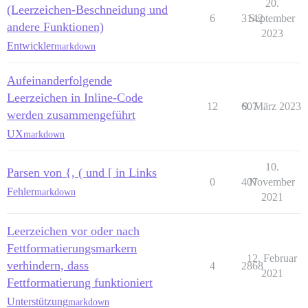
20.
(Leerzeichen-Beschneidung und
6
3142
September
andere Funktionen)
2023
Entwickler
markdown
Aufeinanderfolgende
Leerzeichen in Inline-Code
12
607
9. März 2023
werden zusammengeführt
UX
markdown
10.
Parsen von {, ( und [ in Links
0
407
November
Fehler
markdown
2021
Leerzeichen vor oder nach
Fettformatierungsmarkern
12. Februar
verhindern, dass
4
2868
2021
Fettformatierung funktioniert
Unterstützung
markdown