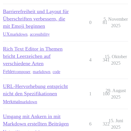
Barrierefreiheit und Layout für
Überschriften verbessern, die
5. November
0
81
mit Emoji beginnen
2025
UX
markdown
,
accessibility
Rich Text Editor in Themen
bricht Leerzeichen auf
15. Oktober
4
341
verschiedene Arten
2025
Fehler
composer
,
markdown
,
code
URL-Hervorhebung entspricht
29. August
nicht den Spezifikationen
1
100
2025
Merkmal
markdown
Umgang mit Ankern in mit
15. Juni
Markdown erstellten Beiträgen
6
322
2025