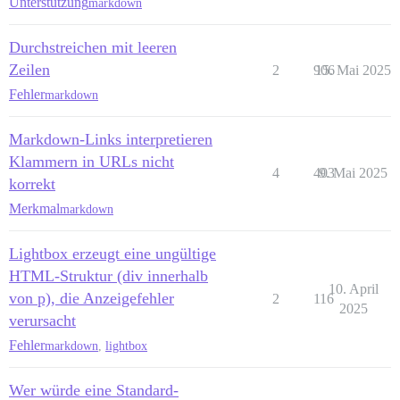
Unterstützung
markdown
Durchstreichen mit leeren
Zeilen
2
906
15. Mai 2025
Fehler
markdown
Markdown-Links interpretieren
Klammern in URLs nicht
4
403
9. Mai 2025
korrekt
Merkmal
markdown
Lightbox erzeugt eine ungültige
HTML-Struktur (div innerhalb
10. April
von p), die Anzeigefehler
2
116
2025
verursacht
Fehler
markdown
,
lightbox
Wer würde eine Standard-