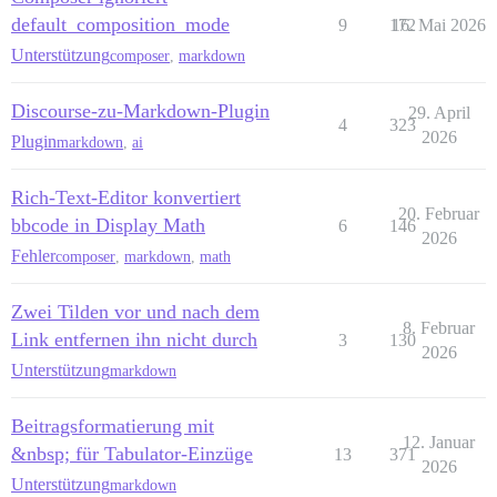
default_composition_mode
9
172
16. Mai 2026
Unterstützung
composer
,
markdown
Discourse-zu-Markdown-Plugin
29. April
4
323
2026
Plugin
markdown
,
ai
Rich-Text-Editor konvertiert
20. Februar
bbcode in Display Math
6
146
2026
Fehler
composer
,
markdown
,
math
Zwei Tilden vor und nach dem
8. Februar
Link entfernen ihn nicht durch
3
130
2026
Unterstützung
markdown
Beitragsformatierung mit
12. Januar
&nbsp; für Tabulator-Einzüge
13
371
2026
Unterstützung
markdown