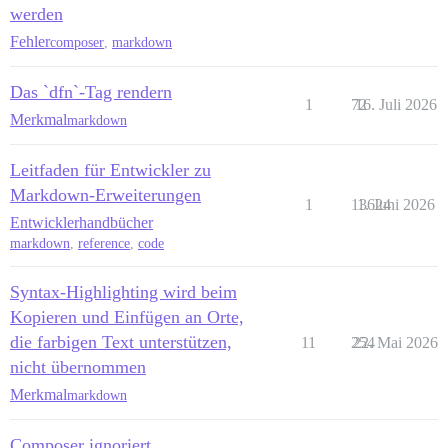
werden
Fehler
composer
,
markdown
Das `dfn`-Tag rendern
1
72
16. Juli 2026
Merkmal
markdown
Leitfaden für Entwickler zu
Markdown-Erweiterungen
1
13624
1. Juni 2026
Entwicklerhandbücher
markdown
,
reference
,
code
Syntax-Highlighting wird beim
Kopieren und Einfügen an Orte,
die farbigen Text unterstützen,
11
254
22. Mai 2026
nicht übernommen
Merkmal
markdown
Composer ignoriert