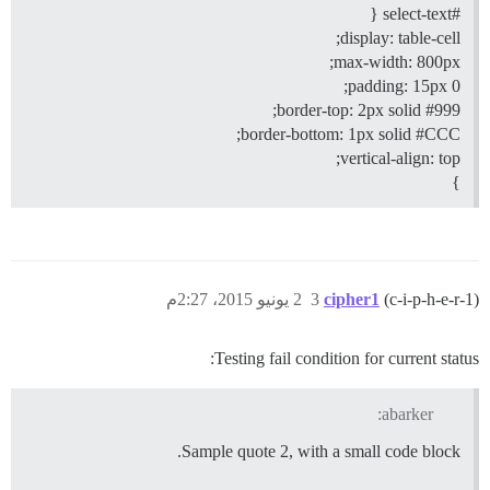
{
#select-text
display: table-cell;
max-width: 800px;
padding: 15px 0;
;
border-top: 2px solid
#999
;
border-bottom: 1px solid
#CCC
vertical-align: top;
}
(c-i-p-h-e-r-1)
cipher1
3
2 يونيو 2015، 2:27م
Testing fail condition for current status:
abarker:
Sample quote 2, with a small code block.