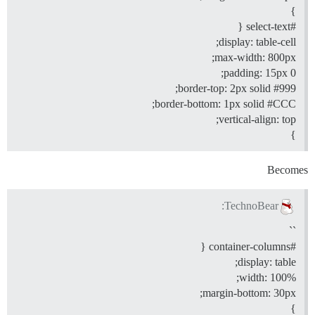
}
{
#select-text
display: table-cell;
max-width: 800px;
padding: 15px 0;
;
border-top: 2px solid
#999
;
border-bottom: 1px solid
#CCC
vertical-align: top;
}
Becomes
TechnoBear:
``
{
#container-columns
display: table;
width: 100%;
margin-bottom: 30px;
}