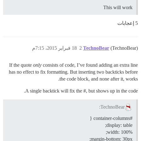
This will work
5 إعجابات
(TechnoBear)
TechnoBear
2
18 فبراير 2015، 7:15م
If the quote
only
consists of code, I’ve found adding an extra line
has no effect to fix formatting. But inserting two backticks before
the code block, and none after it, works.
A single backtick will fix the #, but shows up in the code.
TechnoBear:
{
#container-columns
display: table;
width: 100%;
margin-bottom: 30px;