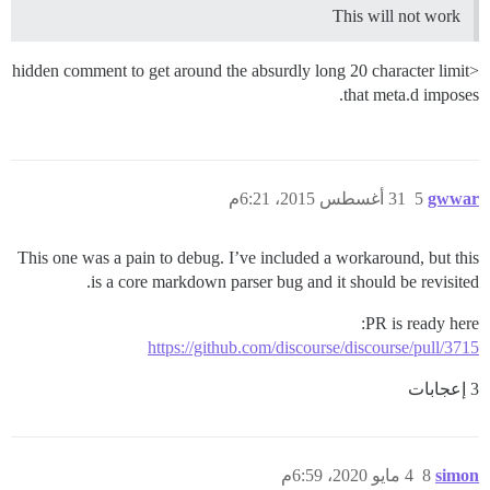
This will not work
<hidden comment to get around the absurdly long 20 character limit
that meta.d imposes.
gwwar
5
31 أغسطس 2015، 6:21م
This one was a pain to debug. I’ve included a workaround, but this
is a core markdown parser bug and it should be revisited.
PR is ready here:
https://github.com/discourse/discourse/pull/3715
3 إعجابات
simon
8
4 مايو 2020، 6:59م