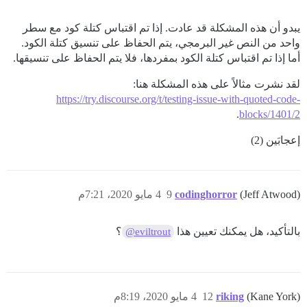
يبدو أن هذه المشكلة قد عادت. إذا تم اقتباس كتلة كود مع سطر
واحد من النص غير البرمجي، يتم الحفاظ على تنسيق كتلة الكود.
أما إذا تم اقتباس كتلة الكود بمفردها، فلا يتم الحفاظ على تنسيقها.
لقد نشرت مثالاً على هذه المشكلة هنا:
https://try.discourse.org/t/testing-issue-with-quoted-code-
.
blocks/1401/2
إعجابَين (2)
(Jeff Atwood)
codinghorror
9
4 مايو 2020، 7:21م
بالتأكيد، هل يمكنك تعيين هذا
؟
@eviltrout
(Kane York)
riking
12
4 مايو 2020، 8:19م