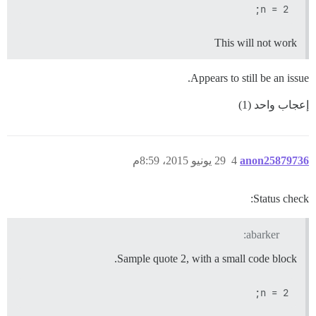
n = 2;

This will not work
Appears to still be an issue.
إعجاب واحد (1)
anon25879736
4
29 يونيو 2015، 8:59م
Status check:
abarker:
Sample quote 2, with a small code block.
n = 2;
