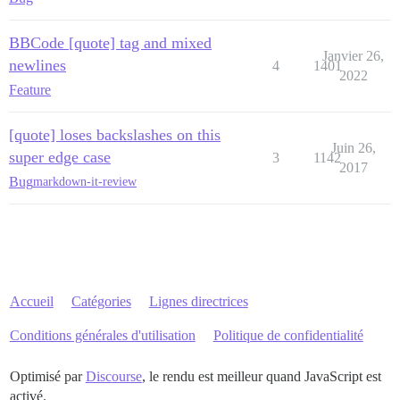
BBCode [quote] tag and mixed
Janvier 26,
newlines
4
1401
2022
Feature
[quote] loses backslashes on this
Juin 26,
super edge case
3
1142
2017
Bug
markdown-it-review
Accueil
Catégories
Lignes directrices
Conditions générales d'utilisation
Politique de confidentialité
Optimisé par
Discourse
, le rendu est meilleur quand JavaScript est
activé.