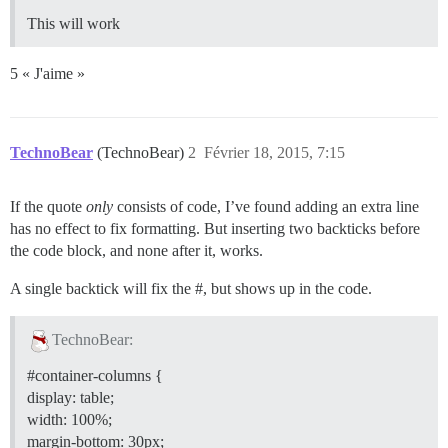
This will work
5 « J'aime »
TechnoBear
(TechnoBear)
2
Février 18, 2015, 7:15
If the quote
only
consists of code, I’ve found adding an extra line
has no effect to fix formatting. But inserting two backticks before
the code block, and none after it, works.
A single backtick will fix the #, but shows up in the code.
TechnoBear:
#container-columns
{
display: table;
width: 100%;
margin-bottom: 30px;