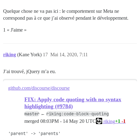
Quelque chose ne va pas ici : le comportement sur Meta ne
correspond pas à ce que j’ai observé pendant le développement.
1 « J'aime »
riking
(Kane York)
17
Mai 14, 2020, 7:11
J’ai trouvé, jQuery m’a eu.
github.com/discourse/discourse
FIX: Apply code quoting with no syntax
highlighting (#9784)
master
riking:code-block-quoting
←
merged
08:03PM - 14 May 20 UTC
+1
-1
riking
'parent' -> 'parents'