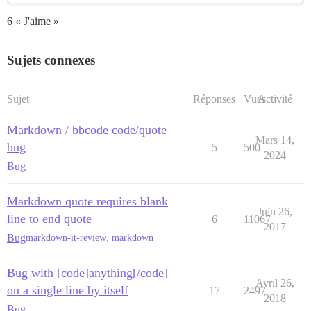
6 « J'aime »
Sujets connexes
Sujet
Réponses
Vues
Activité
Markdown / bbcode code/quote
Mars 14,
bug
5
500
2024
Bug
Markdown quote requires blank
Juin 26,
line to end quote
6
11067
2017
Bug
markdown-it-review
,
markdown
Bug with [code]anything[/code]
Avril 26,
on a single line by itself
17
2497
2018
Bug