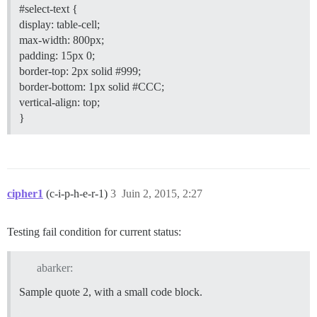
#select-text
{
display: table-cell;
max-width: 800px;
padding: 15px 0;
border-top: 2px solid
#999
;
border-bottom: 1px solid
#CCC
;
vertical-align: top;
}
cipher1
(c-i-p-h-e-r-1)
3
Juin 2, 2015, 2:27
Testing fail condition for current status:
abarker:
Sample quote 2, with a small code block.