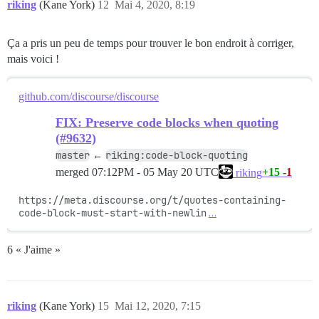
riking
(Kane York)
12
Mai 4, 2020, 8:19
Ça a pris un peu de temps pour trouver le bon endroit à corriger,
mais voici !
github.com/discourse/discourse
FIX: Preserve code blocks when quoting
(#9632)
master
riking:code-block-quoting
←
merged
07:12PM - 05 May 20 UTC
+15
-1
riking
https://meta.discourse.org/t/quotes-containing-
code-block-must-start-with-newlin
…
6 « J'aime »
riking
(Kane York)
15
Mai 12, 2020, 7:15