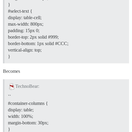
}
#select-text
{
display: table-cell;
max-width: 800px;
padding: 15px 0;
border-top: 2px solid
#999
;
border-bottom: 1px solid
#CCC
;
vertical-align: top;
}
Becomes
TechnoBear:
``
#container-columns
{
display: table;
width: 100%;
margin-bottom: 30px;
}