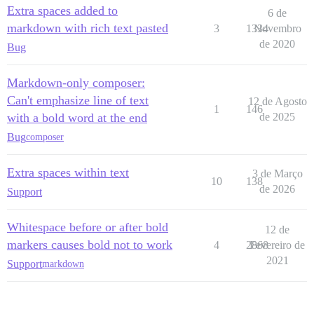
Extra spaces added to
6 de
markdown with rich text pasted
3
1334
Novembro
de 2020
Bug
Markdown-only composer:
Can't emphasize line of text
12 de Agosto
1
146
with a bold word at the end
de 2025
Bug
composer
Extra spaces within text
3 de Março
10
138
de 2026
Support
Whitespace before or after bold
12 de
markers causes bold not to work
4
2868
Fevereiro de
2021
Support
markdown