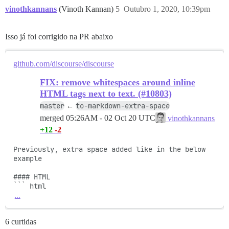
vinothkannans
(Vinoth Kannan)
5
Outubro 1, 2020, 10:39pm
Isso já foi corrigido na PR abaixo
github.com/discourse/discourse
FIX: remove whitespaces around inline
HTML tags next to text. (#10803)
master
to-markdown-extra-space
←
merged
05:26AM - 02 Oct 20 UTC
vinothkannans
+12
-2
Previously, extra space added like in the below 
example

#### HTML

…
6 curtidas