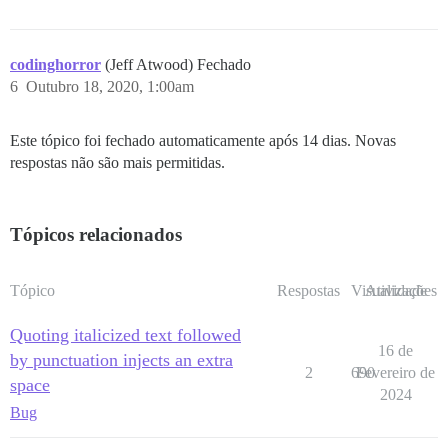
codinghorror
(Jeff Atwood) Fechado
6
Outubro 18, 2020, 1:00am
Este tópico foi fechado automaticamente após 14 dias. Novas
respostas não são mais permitidas.
Tópicos relacionados
Tópico
Respostas
Visualizações
Atividade
Quoting italicized text followed
16 de
by punctuation injects an extra
2
690
Fevereiro de
space
2024
Bug