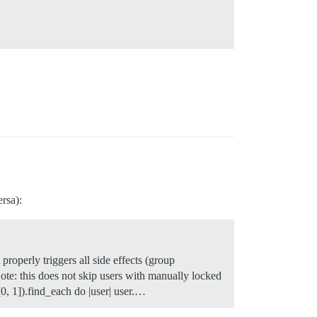
rsa):
ut properly triggers all side effects (group
te: this does not skip users with manually locked
0, 1]).find_each do |user| user.…