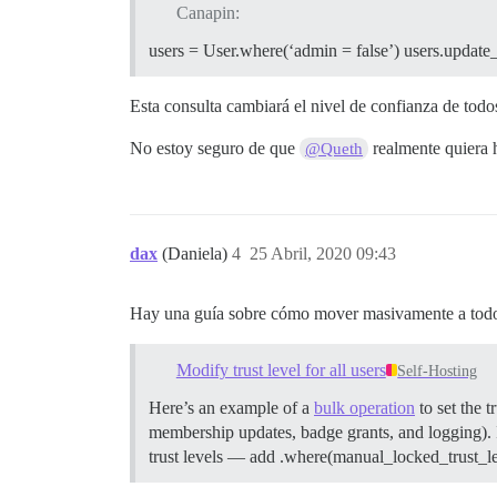
Canapin:
users = User.where(‘admin = false’) users.update_a
Esta consulta cambiará el nivel de confianza de tod
No estoy seguro de que
realmente quiera 
@Queth
dax
(Daniela)
4
25 Abril, 2020 09:43
Hay una guía sobre cómo mover masivamente a todos l
Modify trust level for all users
Self-Hosting
Here’s an example of a
bulk operation
to set the t
membership updates, badge grants, and logging). 
trust levels — add .where(manual_locked_trust_leve