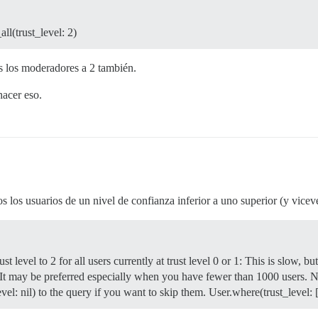
ll(trust_level: 2)
os los moderadores a 2 también.
hacer eso.
os usuarios de un nivel de confianza inferior a uno superior (y viceve
rust level to 2 for all users currently at trust level 0 or 1: This is slow, b
It may be preferred especially when you have fewer than 1000 users. No
l: nil) to the query if you want to skip them. User.where(trust_level: [