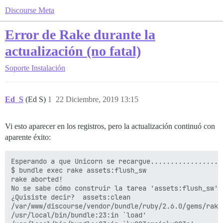
Discourse Meta
Error de Rake durante la
actualización (no fatal)
Soporte
Instalación
Ed_S
(Ed S)
1
22 Diciembre, 2019 13:15
Vi esto aparecer en los registros, pero la actualización continuó con
aparente éxito:
Esperando a que Unicorn se recargue..................
$ bundle exec rake assets:flush_sw

rake aborted!

No se sabe cómo construir la tarea 'assets:flush_sw' 
¿Quisiste decir?  assets:clean

/var/www/discourse/vendor/bundle/ruby/2.6.0/gems/rake
/usr/local/bin/bundle:23:in `load'
