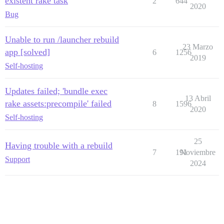
existent rake task
2
644
2020
Bug
Unable to run /launcher rebuild
23 Marzo
app [solved]
6
1256
2019
Self-hosting
Updates failed; 'bundle exec
13 Abril
rake assets:precompile' failed
8
1596
2020
Self-hosting
25
Having trouble with a rebuild
7
191
Noviembre
Support
2024