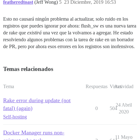
featheredtoast
(Jeff Wong)
5
23 Diciembre, 2019 16:53
Esto no causará ningún problema al actualizar, solo ruido en los
registros que puedes ignorar por ahora: flush_sw es una nueva tarea
de rake que
existirá
una vez que la volvamos a agregar. He estado
resolviendo algunos problemas con la tarea de rake en un borrador
de PR, pero por ahora esos errores en los registros son inofensivos.
Temas relacionados
Tema
Respuestas
Vistas
Actividad
Rake error during update (not
24 Abril
fatal) (again)
0
504
2020
Self-hosting
Docker Manager runs non-
11 Mayo