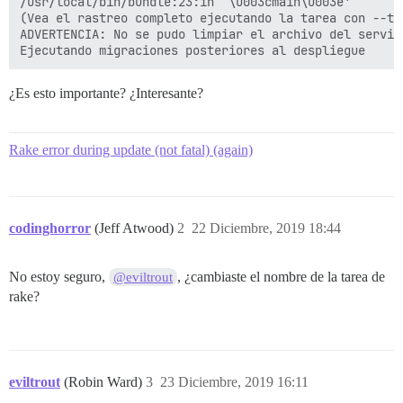
/usr/local/bin/bundle:23:in `\u003cmain\u003e'

(Vea el rastreo completo ejecutando la tarea con --tra
ADVERTENCIA: No se pudo limpiar el archivo del service
¿Es esto importante? ¿Interesante?
Rake error during update (not fatal) (again)
codinghorror
(Jeff Atwood)
2
22 Diciembre, 2019 18:44
No estoy seguro,
, ¿cambiaste el nombre de la tarea de
@eviltrout
rake?
eviltrout
(Robin Ward)
3
23 Diciembre, 2019 16:11