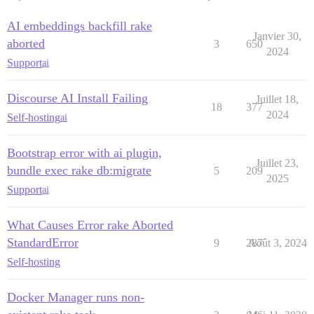
AI embeddings backfill rake
Janvier 30,
aborted
3
650
2024
Support
ai
Discourse AI Install Failing
Juillet 18,
18
377
2024
Self-hosting
ai
Bootstrap error with ai plugin,
Juillet 23,
bundle exec rake db:migrate
5
209
2025
Support
ai
What Causes Error rake Aborted
StandardError
9
287
Août 3, 2024
Self-hosting
Docker Manager runs non-