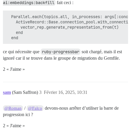
ai:embeddings:backfill
fait ceci :
  Parallel.each(topics.all, in_processes: args[:concu
    ActiveRecord::Base.connection_pool.with_connection
      vector_rep.generate_representation_from(t)

    end

ce qui nécessite que
ruby-progressbar
soit chargé, mais il est
ignoré car il se trouve dans le groupe de migrations du Gemfile.
2 « J'aime »
sam
(Sam Saffron)
3
Février 16, 2025, 10:31
/
devons-nous arrêter d’utiliser la barre de
@Roman
@Falco
progression ici ?
2 « J'aime »