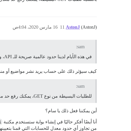
(AstonJ)
AstonJ
11
16 مارس 2020، 4:04ص
sam:
في هذه الأيام لدينا حدود عالمية صريحة للـ API، ومع ذلك فإن الحدود تتسبب أحيانًا في تأثير متسلسل.
كيف سيؤثر ذلك على حساب يريد نشر مواضيع أو منشورات جديدة عبر
sam:
للطلبات البسيطة من نوع GET، يمكنك رفع حد معدل الـ API بشكل كبير دون الوصول إلى أي حدود من Discourse.
أين يمكننا فعل ذلك يا سام؟
أنا أيضًا أفكر حاليًا في إنشاء بوابة ستستخدم مكتبة
i
من تجاوز أي حدود معدل للحسابات التي قمنا بتعيينها 