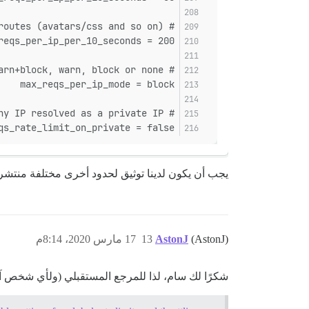
# applies to asset type routes (avatars/css and so on)
reqs_per_ip_per_10_seconds = 200
# global rate limiter will simply warn if the limit is exceeded, can be warn+block, warn, block or none
max_reqs_per_ip_mode = block
# bypass rate limiting any IP resolved as a private IP
qs_rate_limit_on_private = false
يجب أن يكون لدينا توثيق لحدود أخرى مختلفة منتشرة في
(AstonJ)
AstonJ
13
17 مارس 2020، 8:14م
شكرًا لك سام، لذا للمرجع المستقبلي (ولأي شخص آخ