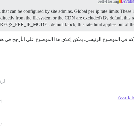
Availa
Self-Hosting
ts that can be configured by site admins.
Global per-ip rate limits These l
 directly from the filesystem or the CDN are excluded) By default this rat
ER_IP_MODE : default block, this rate limit applies out of the bo
الرد
Availab
4
2