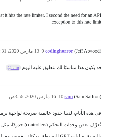
it hits the rate limiter. I second the need for an API
exception to this rate limit.
(Jeff Atwood)
codinghorror
9
13 مارس 2020، 8:31ص
قد يكون هذا مناسبًا لك لتعليق عليه اليوم
— ه
@sam
(Sam Saffron)
sam
10
16 مارس 2020، 3:56ص
في هذه الأيام، لدينا حدود عالمية صريحة لواجهة برمجة التطبيقات (API)، ومع ذلك، في بعض ال
تُعرِّف بعض وحدات التحكم (controllers) حدودًا، مثل الحد الأقصى لعدد المواضيع التي يمكنك إنشاؤها كل N ثانية وما إلى ذلك.
بالنسبة لطلبات GET البسيطة، يمكنك رفع حد معدل الـ API بشكل كبير دون الوصول إلى أي حدود من Discourse. لا تزال هناك بعض الحدود في NGINX تحتاج إلى تعديلها.