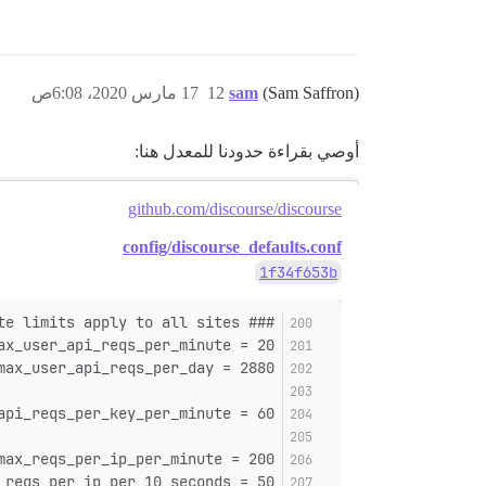
(Sam Saffron)
sam
12
17 مارس 2020، 6:08ص
أوصي بقراءة حدودنا للمعدل هنا:
github.com/discourse/discourse
config/discourse_defaults.conf
1f34f653b
### rate limits apply to all sites
ax_user_api_reqs_per_minute = 20
max_user_api_reqs_per_day = 2880
api_reqs_per_key_per_minute = 60
max_reqs_per_ip_per_minute = 200
_reqs_per_ip_per_10_seconds = 50