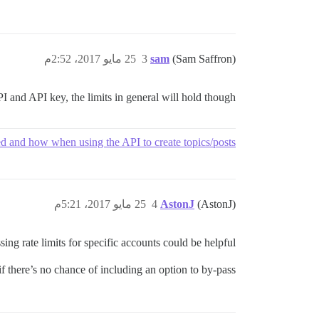
(Sam Saffron)
sam
3
25 مايو 2017، 2:52م
I and API key, the limits in general will hold though.
d and how when using the API to create topics/posts
(AstonJ)
AstonJ
4
25 مايو 2017، 5:21م
ng rate limits for specific accounts could be helpful.
f there’s no chance of including an option to by-pass..