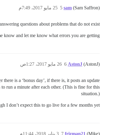
(Sam Saffron)
sam
5
25 مايو 2017، 7:49م
answering questions about problems that do not exist
t me know and let me know what errors you are getting
(AstonJ)
AstonJ
6
26 مايو 2017، 1:27ص
there is a ‘bonus day’, if there is, it posts an update
 run a minute after each other. (This is fine for this
situation.)
h I don’t expect this to go live for a few months yet.
(Mike)
frizman21
7
3 يناير 2018، 11:44م