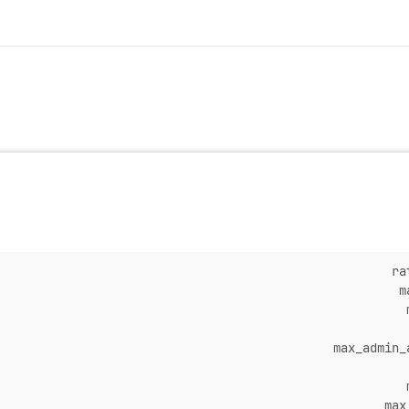
m
max_admin_
max