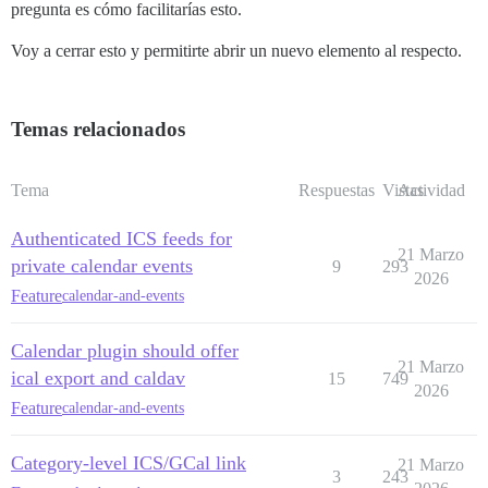
pregunta es cómo facilitarías esto.
Voy a cerrar esto y permitirte abrir un nuevo elemento al respecto.
Temas relacionados
Tema
Respuestas
Vistas
Actividad
Authenticated ICS feeds for
21 Marzo
private calendar events
9
293
2026
Feature
calendar-and-events
Calendar plugin should offer
21 Marzo
ical export and caldav
15
749
2026
Feature
calendar-and-events
Category-level ICS/GCal link
21 Marzo
3
243