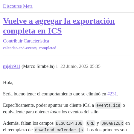
Discourse Meta
Vuelve a agregar la exportación
completa en ICS
Contribuir
Característica
,
calendar-and-events
completed
mjsir911
(Marco Sirabella)
1
22 Junio, 2022 05:35
Hola,
Sería bueno tener el comportamiento que se eliminó en
#231
.
Específicamente, poder apuntar un cliente iCal a
events.ics
o
equivalente para obtener
todos
los eventos del sitio.
Además, faltan los campos
DESCRIPTION
,
URL
y
ORGANIZER
en
el reemplazo de
download-calendar.js
. Los dos primeros son