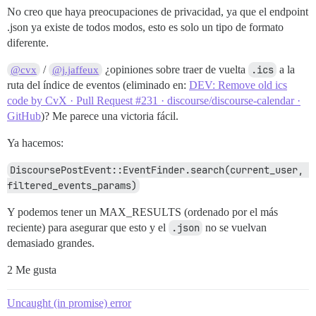
No creo que haya preocupaciones de privacidad, ya que el endpoint
.json ya existe de todos modos, esto es solo un tipo de formato
diferente.
/
¿opiniones sobre traer de vuelta
.ics
a la
@cvx
@j.jaffeux
ruta del índice de eventos (eliminado en:
DEV: Remove old ics
code by CvX · Pull Request #231 · discourse/discourse-calendar ·
GitHub
)? Me parece una victoria fácil.
Ya hacemos:
DiscoursePostEvent::EventFinder.search(current_user, 
filtered_events_params)
Y podemos tener un MAX_RESULTS (ordenado por el más
reciente) para asegurar que esto y el
.json
no se vuelvan
demasiado grandes.
2 Me gusta
Uncaught (in promise) error