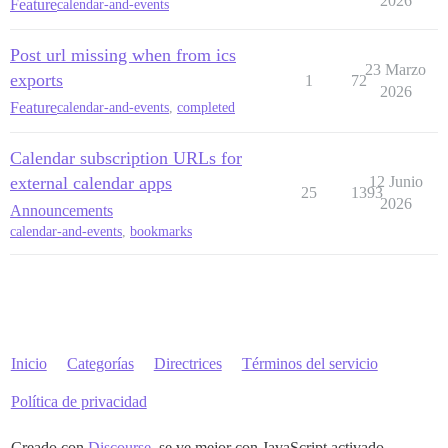
2026
Feature
calendar-and-events
Post url missing when from ics
23 Marzo
exports
1
72
2026
Feature
calendar-and-events
,
completed
Calendar subscription URLs for
external calendar apps
12 Junio
25
1393
2026
Announcements
calendar-and-events
,
bookmarks
Inicio
Categorías
Directrices
Términos del servicio
Política de privacidad
Creado con
Discourse
, se ve mejor con JavaScript activado