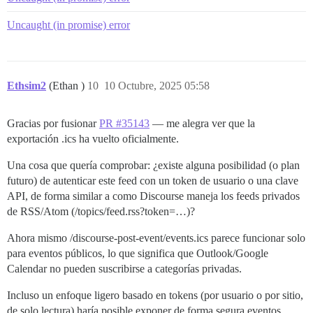
Uncaught (in promise) error
Ethsim2
(Ethan )
10
10 Octubre, 2025 05:58
Gracias por fusionar
PR #35143
— me alegra ver que la
exportación .ics ha vuelto oficialmente.
Una cosa que quería comprobar: ¿existe alguna posibilidad (o plan
futuro) de autenticar este feed con un token de usuario o una clave
API, de forma similar a como Discourse maneja los feeds privados
de RSS/Atom (/topics/feed.rss?token=…)?
Ahora mismo /discourse-post-event/events.ics parece funcionar solo
para eventos públicos, lo que significa que Outlook/Google
Calendar no pueden suscribirse a categorías privadas.
Incluso un enfoque ligero basado en tokens (por usuario o por sitio,
de solo lectura) haría posible exponer de forma segura eventos