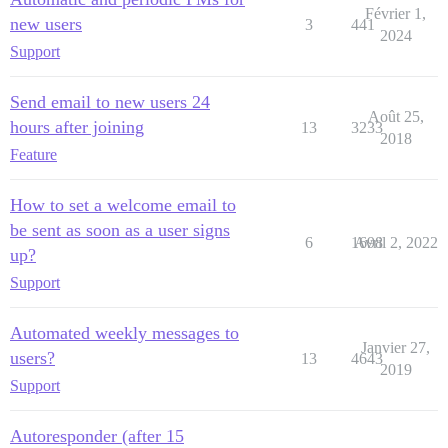
Février 1,
new users
3
441
2024
Support
Send email to new users 24
Août 25,
hours after joining
13
3233
2018
Feature
How to set a welcome email to
be sent as soon as a user signs
6
1698
Avril 2, 2022
up?
Support
Automated weekly messages to
Janvier 27,
users?
13
4643
2019
Support
Autoresponder (after 15