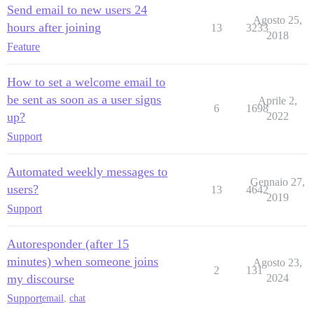
Send email to new users 24
Agosto 25,
hours after joining
13
3233
2018
Feature
How to set a welcome email to
be sent as soon as a user signs
Aprile 2,
6
1698
up?
2022
Support
Automated weekly messages to
Gennaio 27,
users?
13
4642
2019
Support
Autoresponder (after 15
minutes) when someone joins
Agosto 23,
2
131
my discourse
2024
Support
email
,
chat