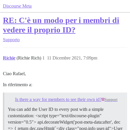
Discourse Meta
RE: C'è un modo per i membri di
vedere il proprio ID?
Supporto
Richie
(Richie Rich)
1
11 Dicembre 2021, 7:09pm
Ciao Rafael,
In riferimento a:
Is there a way for members to see their own id?
Support
You can add the User ID to every post with a simple
customization: <script type="text/discourse-plugin"
version="0.5"> api.decorateWidget('post-meta-data:after', dec
=> { return dec.rawHtml(`<div class="post-info user-id">User