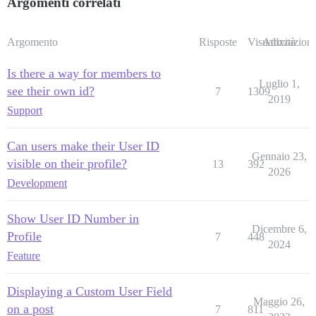
Argomenti correlati
Argomento
Risposte
Visualizzazioni
Attività
Is there a way for members to
Luglio 1,
see their own id?
7
1309
2019
Support
Can users make their User ID
Gennaio 23,
visible on their profile?
13
392
2026
Development
Show User ID Number in
Dicembre 6,
Profile
7
448
2024
Feature
Displaying a Custom User Field
Maggio 26,
on a post
7
811