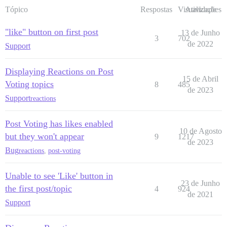
Tópico
Respostas
Visualizações
Atividade
"like" button on first post
13 de Junho
3
702
de 2022
Support
Displaying Reactions on Post
15 de Abril
Voting topics
8
485
de 2023
Support
reactions
Post Voting has likes enabled
10 de Agosto
but they won't appear
9
1217
de 2023
Bug
reactions
,
post-voting
Unable to see 'Like' button in
23 de Junho
the first post/topic
4
924
de 2021
Support