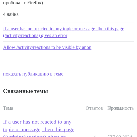
пробовал с Firefox)
4 лайка
If a user has not reacted to any topic or message, then this page
(/activity/reactions) gives an error
Allow /activity/reactions to be visible by anon
показать публикацию в теме
Связанные темы
Тема
Ответов
Просм.
Активность
If a user has not reacted to any
topic or message, then this page