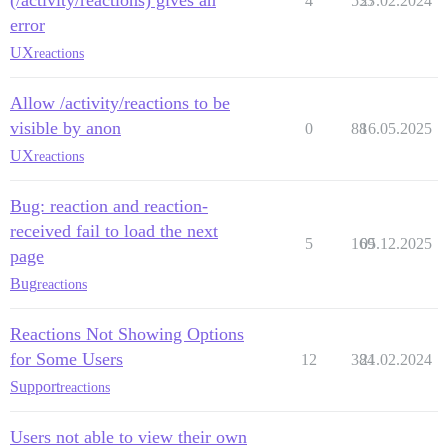
(/activity/reactions) gives an
4
533
27.02.2024
error
UX
reactions
Allow /activity/reactions to be
visible by anon
0
88
16.05.2025
UX
reactions
Bug: reaction and reaction-
received fail to load the next
5
169
05.12.2025
page
Bug
reactions
Reactions Not Showing Options
for Some Users
12
384
21.02.2024
Support
reactions
Users not able to view their own