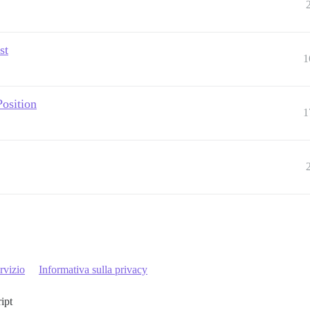
st
1
Position
1
rvizio
Informativa sulla privacy
ript