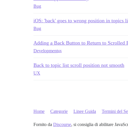
Bug
iOS: 'back' goes to wrong position in topics li
Bug
Adding a Back Button to Return to Scrolled 
Development
ux
Back to topic list scroll position not smooth
UX
Home
Categorie
Linee Guida
Termini del Se
Fornito da
Discourse
, si consiglia di abilitare JavaSc