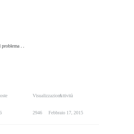
l problema . .
oste
Visualizzazioni
Attività
6
2946
Febbraio 17, 2015