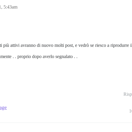
1, 5:43am
 più attivi avranno di nuovo molti post, e vedrò se riesco a riprodurre i
ente . . proprio dopo averlo segnalato . .
Risp
page
1