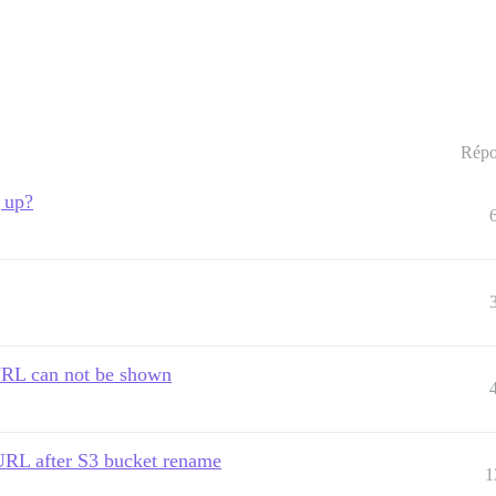
Répo
 up?
RL can not be shown
URL after S3 bucket rename
1