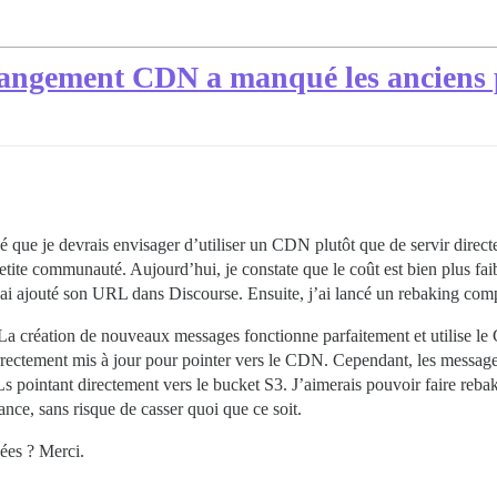
angement CDN a manqué les anciens 
que je devrais envisager d’utiliser un CDN plutôt que de servir directe
etite communauté. Aujourd’hui, je constate que le coût est bien plus faibl
j’ai ajouté son URL dans Discourse. Ensuite, j’ai lancé un rebaking comp
 La création de nouveaux messages fonctionne parfaitement et utilise l
correctement mis à jour pour pointer vers le CDN. Cependant, les message
s pointant directement vers le bucket S3. J’aimerais pouvoir faire reb
ance, sans risque de casser quoi que ce soit.
dées ? Merci.