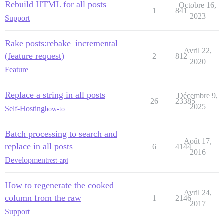
Rebuild HTML for all posts
Octobre 16,
1
841
2023
Support
Rake posts:rebake_incremental
Avril 22,
(feature request)
2
812
2020
Feature
Replace a string in all posts
Décembre 9,
26
23385
2025
Self-Hosting
how-to
Batch processing to search and
Août 17,
replace in all posts
6
4144
2016
Development
rest-api
How to regenerate the cooked
Avril 24,
column from the raw
1
2146
2017
Support