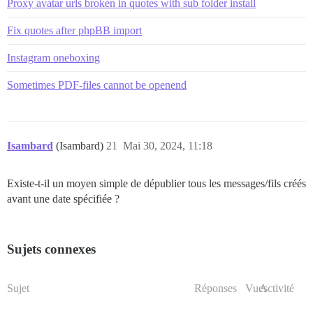
Proxy avatar urls broken in quotes with sub folder install
Fix quotes after phpBB import
Instagram oneboxing
Sometimes PDF-files cannot be openend
Isambard
(Isambard)
21
Mai 30, 2024, 11:18
Existe-t-il un moyen simple de dépublier tous les messages/fils créés
avant une date spécifiée ?
Sujets connexes
Sujet
Réponses
Vues
Activité