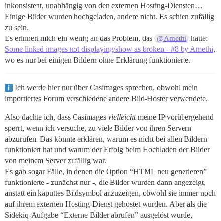
inkonsistent, unabhängig von den externen Hosting-Diensten…
Einige Bilder wurden hochgeladen, andere nicht. Es schien zufällig
zu sein.
Es erinnert mich ein wenig an das Problem, das
hatte:
@Amethi
Some linked images not displaying/show as broken - #8 by Amethi
,
wo es nur bei einigen Bildern ohne Erklärung funktionierte.
Ich werde hier nur über Casimages sprechen, obwohl mein
importiertes Forum verschiedene andere Bild-Hoster verwendete.
Also dachte ich, dass Casimages
vielleicht
meine IP vorübergehend
sperrt, wenn ich versuche, zu viele Bilder von ihren Servern
abzurufen. Das könnte erklären, warum es nicht bei allen Bildern
funktioniert hat und warum der Erfolg beim Hochladen der Bilder
von meinem Server zufällig war.
Es gab sogar Fälle, in denen die Option “HTML neu generieren”
funktionierte - zunächst nur -, die Bilder wurden dann angezeigt,
anstatt ein kaputtes Bildsymbol anzuzeigen, obwohl sie immer noch
auf ihrem externen Hosting-Dienst gehostet wurden. Aber als die
Sidekiq-Aufgabe “Externe Bilder abrufen” ausgelöst wurde,