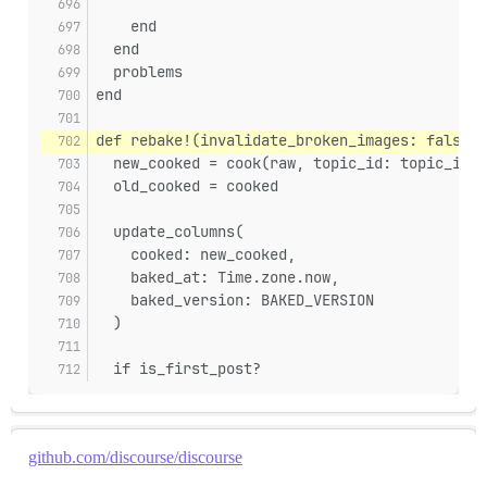
    end
  end
  problems
end
def rebake!(invalidate_broken_images: false, 
  new_cooked = cook(raw, topic_id: topic_id, 
  old_cooked = cooked
  update_columns(
    cooked: new_cooked,
    baked_at: Time.zone.now,
    baked_version: BAKED_VERSION
  )
  if is_first_post?
github.com/discourse/discourse