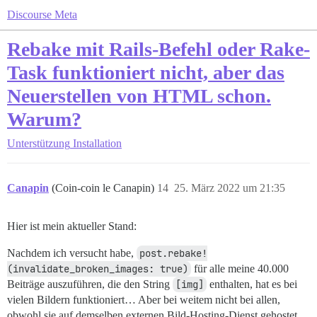
Discourse Meta
Rebake mit Rails-Befehl oder Rake-
Task funktioniert nicht, aber das
Neuerstellen von HTML schon.
Warum?
Unterstützung
Installation
Canapin
(Coin-coin le Canapin)
14
25. März 2022 um 21:35
Hier ist mein aktueller Stand:
Nachdem ich versucht habe,
post.rebake!
(invalidate_broken_images: true)
für alle meine 40.000
Beiträge auszuführen, die den String
[img]
enthalten, hat es bei
vielen Bildern funktioniert… Aber bei weitem nicht bei allen,
obwohl sie auf demselben externen Bild-Hosting-Dienst gehostet