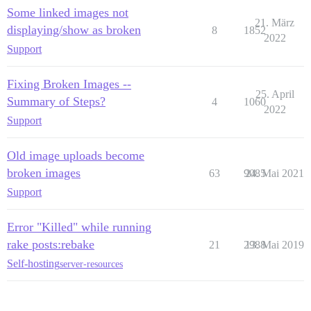
Some linked images not
21. März
displaying/show as broken
8
1852
2022
Support
Fixing Broken Images --
25. April
Summary of Steps?
4
1060
2022
Support
Old image uploads become
broken images
63
9085
24. Mai 2021
Support
Error "Killed" while running
rake posts:rebake
21
2988
13. Mai 2019
Self-hosting
server-resources