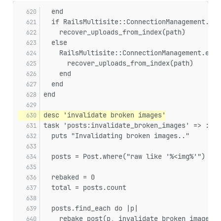
  end
  if RailsMultisite::ConnectionManagement.cur
    recover_uploads_from_index(path)
  else
    RailsMultisite::ConnectionManagement.each
      recover_uploads_from_index(path)
    end
  end
end
desc 'invalidate broken images'
task 'posts:invalidate_broken_images' => :env
  puts "Invalidating broken images.."
  posts = Post.where("raw like '%<img%'")
  rebaked = 0
  total = posts.count
  posts.find_each do |p|
    rebake_post(p, invalidate_broken_images: 