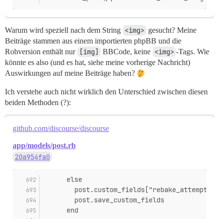
Warum wird speziell nach dem String
<img>
gesucht? Meine
Beiträge stammen aus einem importierten phpBB und die
Rohversion enthält nur
[img]
BBCode, keine
<img>
-Tags. Wie
könnte es also (und es hat, siehe meine vorherige Nachricht)
Auswirkungen auf meine Beiträge haben?
Ich verstehe auch nicht wirklich den Unterschied zwischen diesen
beiden Methoden (?):
github.com/discourse/discourse
app/models/post.rb
20a954fa0
      else
        post.custom_fields["rebake_attempts"]
        post.save_custom_fields
      end