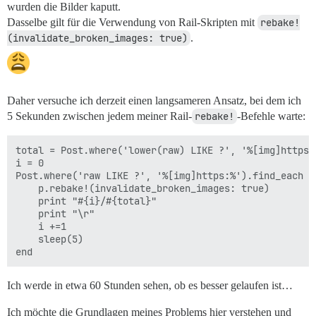
wurden die Bilder kaputt.
Dasselbe gilt für die Verwendung von Rail-Skripten mit
rebake!
(invalidate_broken_images: true)
.
Daher versuche ich derzeit einen langsameren Ansatz, bei dem ich
5 Sekunden zwischen jedem meiner Rail-
rebake!
-Befehle warte:
total = Post.where('lower(raw) LIKE ?', '%[img]https:%
i = 0

Post.where('raw LIKE ?', '%[img]https:%').find_each do
    p.rebake!(invalidate_broken_images: true)

    print "#{i}/#{total}"

    print "\r"

    i +=1

    sleep(5)

Ich werde in etwa 60 Stunden sehen, ob es besser gelaufen ist…
Ich möchte die Grundlagen meines Problems hier verstehen und