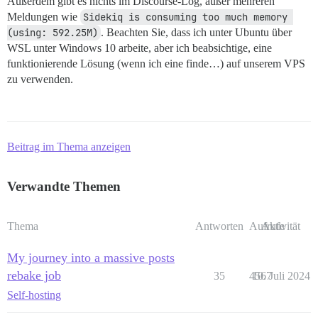
Außerdem gibt es nichts im Discourse-Log, außer mehreren
Meldungen wie
Sidekiq is consuming too much memory 
(using: 592.25M)
. Beachten Sie, dass ich unter Ubuntu über
WSL unter Windows 10 arbeite, aber ich beabsichtige, eine
funktionierende Lösung (wenn ich eine finde…) auf unserem VPS
zu verwenden.
Beitrag im Thema anzeigen
Verwandte Themen
Thema
Antworten
Aufrufe
Aktivität
My journey into a massive posts
rebake job
35
4567
10. Juli 2024
Self-hosting