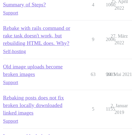
25. April
Summary of Steps?
4
1060
2022
Support
Rebake with rails command or
rake task doesn't work, but
27. März
9
2006
rebuilding HTML does. Why?
2022
Self-hosting
Old image uploads become
broken images
63
9085
24. Mai 2021
Support
Rebaking posts does not fix
broken locally downloaded
2. Januar
5
1155
linked images
2019
Support