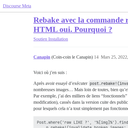
Discourse Meta
Rebake avec la commande rai
HTML oui. Pourquoi ?
Soutien
Installation
Canapin
(Coin-coin le Canapin)
14
Mars 25, 2022,
Voici où j’en suis :
Après avoir essayé d’exécuter
post.rebake!(inv
nombreuses images… Mais loin de toutes, bien qu’el
Par exemple, j’ai des milliers de liens “fonctionnels
modification), cassés dans la version cuite des public
pour lesquels cela n’a tout simplement pas fonctionné
Post.where('raw LIKE ?', '%[img]%').find
    p.rebake!(invalidate_broken_images: 