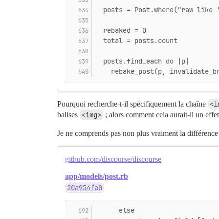
  posts = Post.where("raw like 
  rebaked = 0
  total = posts.count
  posts.find_each do |p|
    rebake_post(p, invalidate_b
Pourquoi recherche-t-il spécifiquement la chaîne
<i
balises
<img>
; alors comment cela aurait-il un effe
Je ne comprends pas non plus vraiment la différence
github.com/discourse/discourse
app/models/post.rb
20a954fa0
      else