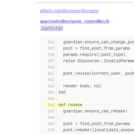
github.com/discourse/discourse
app/controllers/posts_controller.rb
20a954fa0
  guardian.ensure_can_change_po
  post = find_post_from_params
  params.require(:post_type)
  raise Discourse::InvalidParam
  post.revise(current_user, pos
  render body: nil
end
def rebake
  guardian.ensure_can_rebake!
  post = find_post_from_params
  post.rebake!(invalidate_onebo