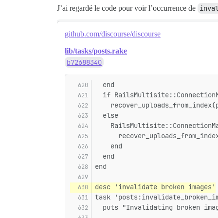
J’ai regardé le code pour voir l’occurrence de
inva
github.com/discourse/discourse
lib/tasks/posts.rake
b72688340
  end
  if RailsMultisite::Connection
    recover_uploads_from_index(
  else
    RailsMultisite::ConnectionM
      recover_uploads_from_inde
    end
  end
end
desc 'invalidate broken images'
task 'posts:invalidate_broken_i
  puts "Invalidating broken ima