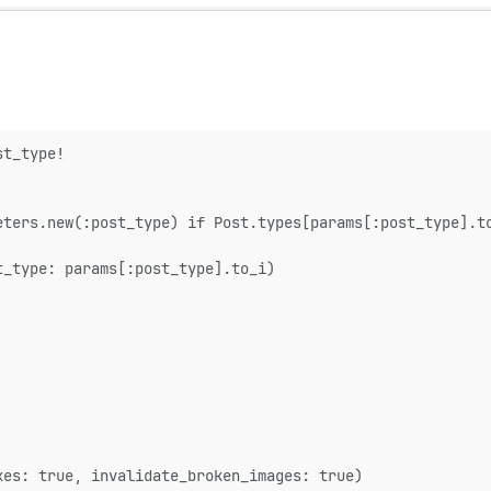
st_type!
eters.new(:post_type) if Post.types[params[:post_type].t
t_type: params[:post_type].to_i)
xes: true, invalidate_broken_images: true)