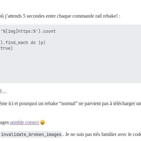
 où j’attends 5 secondes entre chaque commande rail rebake! :
'%[img]https:%').count

).find_each do |p|

true)

oré…
e ici et pourquoi un rebake “normal” ne parvient pas à télécharger une
images
semble correct
invalidate_broken_images
. Je ne suis pas très familier avec le co