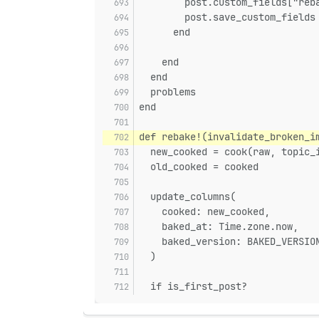
        post.custom_fields["reb
        post.save_custom_fields
      end
    end
  end
  problems
end
def rebake!(invalidate_broken_i
  new_cooked = cook(raw, topic_
  old_cooked = cooked
  update_columns(
    cooked: new_cooked,
    baked_at: Time.zone.now,
    baked_version: BAKED_VERSIO
  )
  if is_first_post?