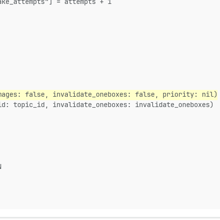
ake_attempts"] = attempts + 1
mages: false, invalidate_oneboxes: false, priority: nil)
id: topic_id, invalidate_oneboxes: invalidate_oneboxes)
N