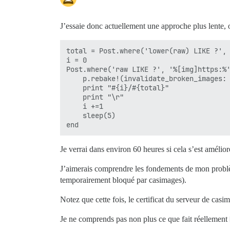
J’essaie donc actuellement une approche plus lente,
total = Post.where('lower(raw) LIKE ?', 
i = 0

Post.where('raw LIKE ?', '%[img]https:%'
    p.rebake!(invalidate_broken_images: 
    print "#{i}/#{total}"

    print "\r"

    i +=1

    sleep(5)

Je verrai dans environ 60 heures si cela s’est améli
J’aimerais comprendre les fondements de mon problèm
temporairement bloqué par casimages).
Notez que cette fois, le certificat du serveur de cas
Je ne comprends pas non plus ce que fait réellement