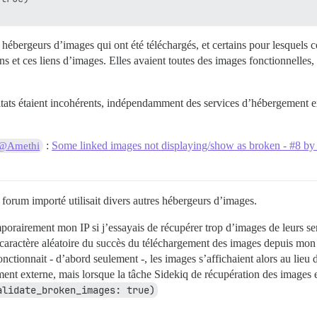
hébergeurs d’images qui ont été téléchargés, et certains pour lesquels c
ns et ces liens d’images. Elles avaient toutes des images fonctionnelles, 
résultats étaient incohérents, indépendamment des services d’hébergement
:
Some linked images not displaying/show as broken - #8 b
@Amethi
forum importé utilisait divers autres hébergeurs d’images.
orairement mon IP si j’essayais de récupérer trop d’images de leurs serve
e caractère aléatoire du succès du téléchargement des images depuis mon
tionnait - d’abord seulement -, les images s’affichaient alors au lieu 
ent externe, mais lorsque la tâche Sidekiq de récupération des images ex
alidate_broken_images: true)