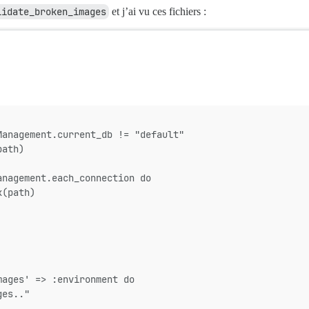
lidate_broken_images
et j’ai vu ces fichiers :
Management.current_db != "default"
path)
anagement.each_connection do
x(path)
mages' => :environment do
ges.."