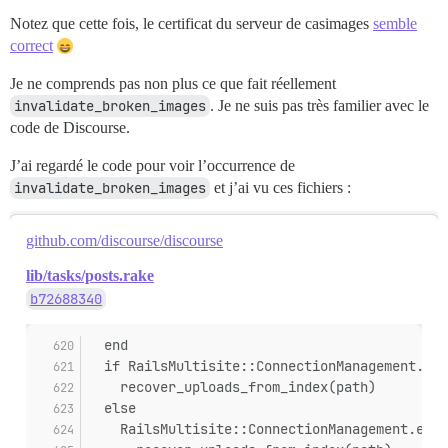
Notez que cette fois, le certificat du serveur de casimages
semble
correct
Je ne comprends pas non plus ce que fait réellement
invalidate_broken_images
. Je ne suis pas très familier avec le
code de Discourse.
J’ai regardé le code pour voir l’occurrence de
invalidate_broken_images
et j’ai vu ces fichiers :
github.com/discourse/discourse
lib/tasks/posts.rake
b72688340
  end
  if RailsMultisite::ConnectionManagement.cur
    recover_uploads_from_index(path)
  else
    RailsMultisite::ConnectionManagement.each