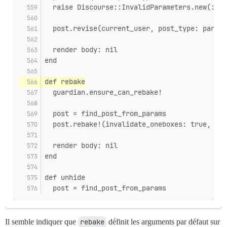
  raise Discourse::InvalidParameters.new(:pos
  post.revise(current_user, post_type: params
  render body: nil
end
def rebake
  guardian.ensure_can_rebake!
  post = find_post_from_params
  post.rebake!(invalidate_oneboxes: true, inv
  render body: nil
end
def unhide
  post = find_post_from_params
Il semble indiquer que
rebake
définit les arguments par défaut sur