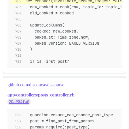
def rebake!(invalidate_broken_images: false, 
  new_cooked = cook(raw, topic_id: topic_id, 
  old_cooked = cooked
  update_columns(
    cooked: new_cooked,
    baked_at: Time.zone.now,
    baked_version: BAKED_VERSION
  )
  if is_first_post?
github.com/discourse/discourse
app/controllers/posts_controller.rb
20a954fa0
  guardian.ensure_can_change_post_type!
  post = find_post_from_params
  params.require(:post_type)