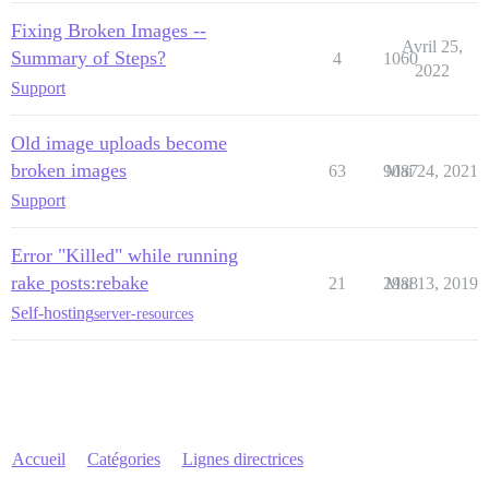
Fixing Broken Images --
Avril 25,
Summary of Steps?
4
1060
2022
Support
Old image uploads become
broken images
63
9087
Mai 24, 2021
Support
Error "Killed" while running
rake posts:rebake
21
2988
Mai 13, 2019
Self-hosting
server-resources
Accueil
Catégories
Lignes directrices