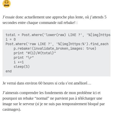
J’essaie donc actuellement une approche plus lente, où j’attends 5
secondes entre chaque commande rail rebake! :
total = Post.where('lower(raw) LIKE ?', '%[img]https:%
i = 0

Post.where('raw LIKE ?', '%[img]https:%').find_each do
    p.rebake!(invalidate_broken_images: true)

    print "#{i}/#{total}"

    print "\r"

    i +=1

    sleep(5)

Je verrai dans environ 60 heures si cela s’est amélioré…
J’aimerais comprendre les fondements de mon problème ici et
pourquoi un rebake “normal” ne parvient pas à télécharger une
image sur le serveur (
si
je ne suis pas temporairement bloqué par
casimages).