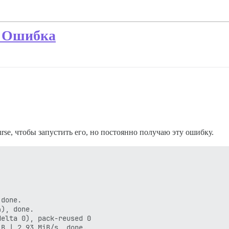
- Ошибка
se, чтобы запустить его, но постоянно получаю эту ошибку.
done.

), done.

elta 0), pack-reused 0

B | 2.93 MiB/s, done.
