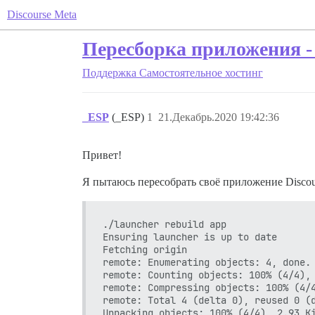
Discourse Meta
Пересборка приложения 
Поддержка
Самостоятельное хостинг
_ESP
(_ESP)
1
21.Декабрь.2020 19:42:36
Привет!
Я пытаюсь пересобрать своё приложение Discour
./launcher rebuild app

Ensuring launcher is up to date

Fetching origin

remote: Enumerating objects: 4, done.

remote: Counting objects: 100% (4/4), 
remote: Compressing objects: 100% (4/4
remote: Total 4 (delta 0), reused 0 (d
Unpacking objects: 100% (4/4), 2.93 Ki