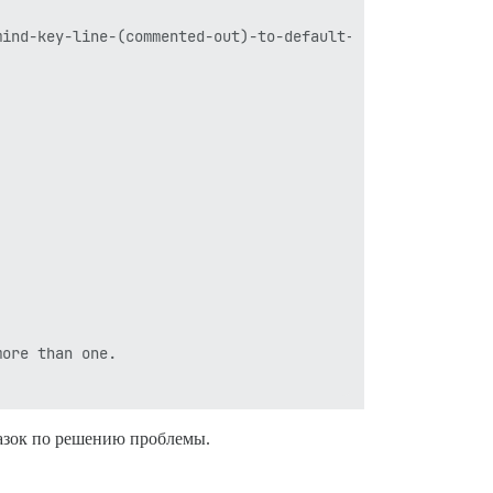
ind-key-line-(commented-out)-to-default-config

ore than one.

казок по решению проблемы.