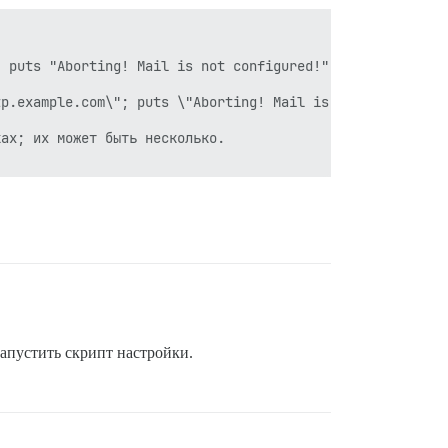
 puts "Aborting! Mail is not configured!"; exit 1; end' 
p.example.com\"; puts \"Aborting! Mail is not configured
ах; их может быть несколько.

запустить скрипт настройки.