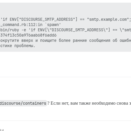
'if ENV["DISCOURSE_SMTP_ADDRESS"] == "smtp.example.com";
_command.rb:112:in `spawn'

bin/ruby -e 'if ENV[\"DISCOURSE_SMTP_ADDRESS\"] == \"smt
374f13c50a976aab68f6add6

окрутите вверх и поищите более ранние сообщения об ошибк
discourse/containers
? Если нет, вам также необходимо снова 
34