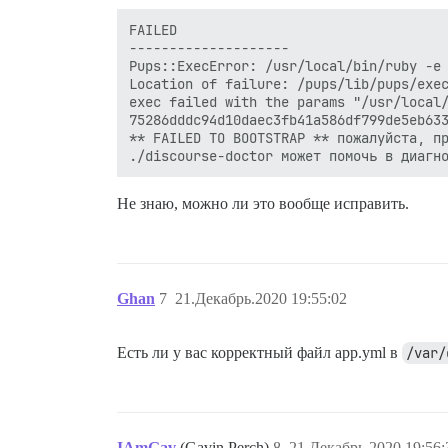
FAILED

--------------------

Pups::ExecError: /usr/local/bin/ruby -e 
Location of failure: /pups/lib/pups/exec
exec failed with the params "/usr/local/
75286dddc94d10daec3fb41a586df799de5eb633
** FAILED TO BOOTSTRAP ** пожалуйста, пр
Не знаю, можно ли это вообще исправить.
Ghan
7
21.Декабрь.2020 19:55:02
Есть ли у вас корректный файл app.yml в
/var/
IAmGav
(Gavin Perch)
8
21.Декабрь.2020 19:56: