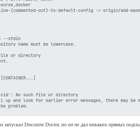
ourse_docker

ine-(commented-out)-to-default-config -> origin/add-maxm
 --stdin

sitory name must be lowercase.

ile or directory

nt.

[CONTAINER...]

cid': No such file or directory

l up and look for earlier error messages, there may be m
з запускал Discourse Doctor, но он не дал никаких прямых подс