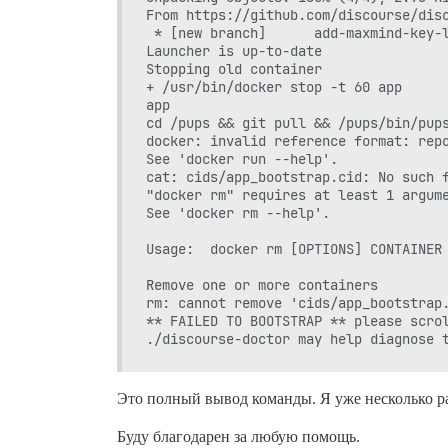
From https://github.com/discourse/disc
 * [new branch]      add-maxmind-key-l
Launcher is up-to-date

Stopping old container

+ /usr/bin/docker stop -t 60 app

app

cd /pups && git pull && /pups/bin/pups
docker: invalid reference format: repo
See 'docker run --help'.

cat: cids/app_bootstrap.cid: No such f
"docker rm" requires at least 1 argume
See 'docker rm --help'.

Usage:  docker rm [OPTIONS] CONTAINER 
Remove one or more containers

rm: cannot remove 'cids/app_bootstrap.
** FAILED TO BOOTSTRAP ** please scrol
Это полный вывод команды. Я уже несколько ра
Буду благодарен за любую помощь.