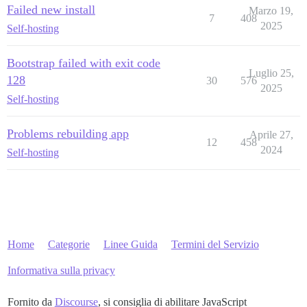
Failed new install
Marzo 19,
7
408
2025
Self-hosting
Bootstrap failed with exit code
Luglio 25,
128
30
576
2025
Self-hosting
Problems rebuilding app
Aprile 27,
12
458
2024
Self-hosting
Home
Categorie
Linee Guida
Termini del Servizio
Informativa sulla privacy
Fornito da
Discourse
, si consiglia di abilitare JavaScript