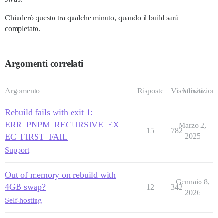
Chiuderò questo tra qualche minuto, quando il build sarà
completato.
Argomenti correlati
Argomento
Risposte
Visualizzazioni
Attività
Rebuild fails with exit 1:
ERR_PNPM_RECURSIVE_EX
Marzo 2,
15
782
EC_FIRST_FAIL
2025
Support
Out of memory on rebuild with
Gennaio 8,
4GB swap?
12
342
2026
Self-hosting