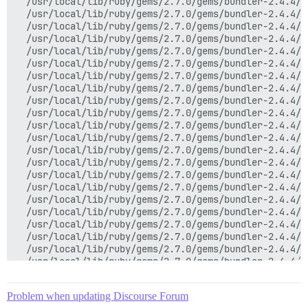
  /usr/local/lib/ruby/gems/2.7.0/gems/bundler-2.4.4/l
  /usr/local/lib/ruby/gems/2.7.0/gems/bundler-2.4.4/l
  /usr/local/lib/ruby/gems/2.7.0/gems/bundler-2.4.4/l
  /usr/local/lib/ruby/gems/2.7.0/gems/bundler-2.4.4/l
  /usr/local/lib/ruby/gems/2.7.0/gems/bundler-2.4.4/l
  /usr/local/lib/ruby/gems/2.7.0/gems/bundler-2.4.4/l
  /usr/local/lib/ruby/gems/2.7.0/gems/bundler-2.4.4/l
  /usr/local/lib/ruby/gems/2.7.0/gems/bundler-2.4.4/l
  /usr/local/lib/ruby/gems/2.7.0/gems/bundler-2.4.4/l
  /usr/local/lib/ruby/gems/2.7.0/gems/bundler-2.4.4/l
  /usr/local/lib/ruby/gems/2.7.0/gems/bundler-2.4.4/l
  /usr/local/lib/ruby/gems/2.7.0/gems/bundler-2.4.4/l
  /usr/local/lib/ruby/gems/2.7.0/gems/bundler-2.4.4/l
  /usr/local/lib/ruby/gems/2.7.0/gems/bundler-2.4.4/l
  /usr/local/lib/ruby/gems/2.7.0/gems/bundler-2.4.4/l
  /usr/local/lib/ruby/gems/2.7.0/gems/bundler-2.4.4/l
  /usr/local/lib/ruby/gems/2.7.0/gems/bundler-2.4.4/l
  /usr/local/lib/ruby/gems/2.7.0/gems/bundler-2.4.4/l
  /usr/local/lib/ruby/gems/2.7.0/gems/bundler-2.4.4/l
  /usr/local/lib/ruby/gems/2.7.0/gems/bundler-2.4.4/l
  /usr/local/lib/ruby/gems/2.7.0/gems/bundler-2.4.4/l
  /usr/local/lib/ruby/gems/2.7.0/gems/bundler-2.4.4/l
  /usr/local/lib/ruby/gems/2.7.0/gems/bundler-2.4.4/l
  /usr/local/lib/ruby/gems/2.7.0/gems/bundler-2.4.4/l
Problem when updating Discourse Forum
  /usr/local/lib/ruby/gems/2.7.0/gems/bundler-2.4.4/l