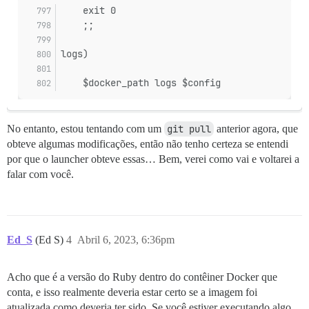
Pups::ExecError: cd /var/www/discourse & su discourse
    exit 0
Local da falha: /usr/local/lib/ruby/gems/2.7.0/gems/p
    ;;
exec falhou com os parâmetros {"cd"=>"$home", "hook"=
bootstrap falhou com código de saída 5

logs)
** FALHA AO INICIALIZAR ** por favor, role para cima 
./discourse-doctor pode ajudar a diagnosticar o proble
82f1cada0a0c138a0834f1682f3475590d0e28f179b243c4f0d54a
    $docker_path logs $config
No entanto, estou tentando com um
git pull
anterior agora, que
obteve algumas modificações, então não tenho certeza se entendi
por que o launcher obteve essas… Bem, verei como vai e voltarei a
falar com você.
Ed_S
(Ed S)
4
Abril 6, 2023, 6:36pm
Acho que é a versão do Ruby dentro do contêiner Docker que
conta, e isso realmente deveria estar certo se a imagem foi
atualizada como deveria ter sido. Se você estiver executando algo