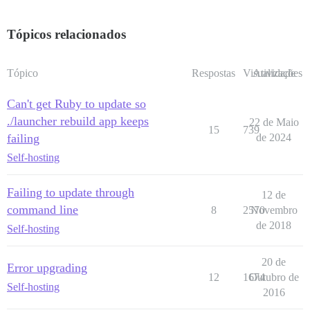
Tópicos relacionados
Tópico
Respostas
Visualizações
Atividade
Can't get Ruby to update so
./launcher rebuild app keeps
22 de Maio
15
739
failing
de 2024
Self-hosting
Failing to update through
12 de
command line
8
2570
Novembro
de 2018
Self-hosting
20 de
Error upgrading
12
1674
Outubro de
Self-hosting
2016