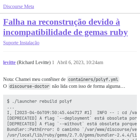
Discourse Meta
Falha na reconstrução devido à
incompatibilidade de gemas ruby
Suporte
Instalação
levitte
(Richard Levitte)
1
Abril 6, 2023, 10:24am
Nota: Chamei meu contêiner de
containers/polyf.yml
O
discourse-doctor
não lida com isso de forma alguma…
$ ./launcher rebuild polyf

...

I, [2023-04-06T09:50:45.464717 #1]  INFO -- : cd /var
[DEPRECATED] A flag `--deployment` está obsoleta porq
[DEPRECATED] A flag `--without` está obsoleta porque 
Bundler::PathError: O caminho `/var/www/discourse/ven
/usr/local/lib/ruby/gems/2.7.0/gems/bundler-2.4.4/lib