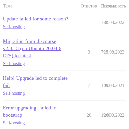
Тема
Ответов
Просм.
Активность
Update failed for some reason?
1
722
30.03.2022
Self-hosting
Migration from discourse
v2.8.13 (on Ubuntu 20.04.6
3
794
15.08.2023
LTS) to latest
Self-hosting
Help! Upgrade led to complete
fail
7
1443
09.03.2021
Self-hosting
Error upgrading, failed to
bootstrap
20
1940
26.03.2022
Self-hosting