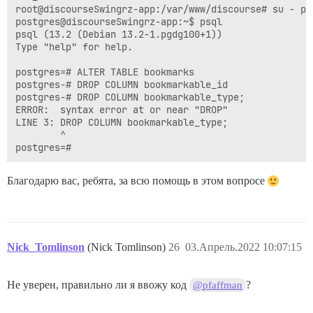
root@discourseSwingrz-app:/var/www/discourse# su - pos
postgres@discourseSwingrz-app:~$ psql

psql (13.2 (Debian 13.2-1.pgdg100+1))

Type "help" for help.

postgres=# ALTER TABLE bookmarks 

postgres-# DROP COLUMN bookmarkable_id

postgres-# DROP COLUMN bookmarkable_type;

ERROR:  syntax error at or near "DROP"

LINE 3: DROP COLUMN bookmarkable_type;

        ^

Благодарю вас, ребята, за всю помощь в этом вопросе
Nick_Tomlinson
(Nick Tomlinson)
26
03.Апрель.2022 10:07:15
Не уверен, правильно ли я ввожу код
?
@pfaffman