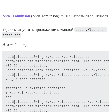
Nick_Tomlinson
(Nick Tomlinson)
25
03.Апрель.2022 10:06:28
Удалось запустить приложение командой
sudo ./launcher 
enter app
Это мой ввод:
root@discourseSwingrz:~# cd /var/discourse

root@discourseSwingrz:/var/discourse# ./launcher enter
x86_64 arch detected.

Error response from daemon: Container 69b56d9734c3654
root@discourseSwingrz:/var/discourse# sudo ./launcher 
x86_64 arch detected.

starting up existing container

+ /usr/bin/docker start app

app

root@discourseSwingrz:/var/discourse# cd /var/discours
root@discourseSwingrz:/var/discourse# ./launcher enter
x86_64 arch detected.
