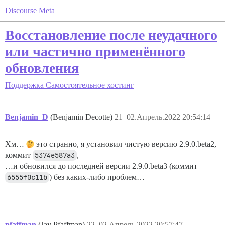
Discourse Meta
Восстановление после неудачного
или частично применённого
обновления
Поддержка
Самостоятельное хостинг
Benjamin_D
(Benjamin Decotte)
21
02.Апрель.2022 20:54:14
Хм…
это странно, я установил чистую версию 2.9.0.beta2,
коммит
5374e587a3
,
…и обновился до последней версии 2.9.0.beta3 (коммит
6555f0c11b
) без каких-либо проблем…
pfaffman
(Jay Pfaffman)
22
02.Апрель.2022 20:57:47