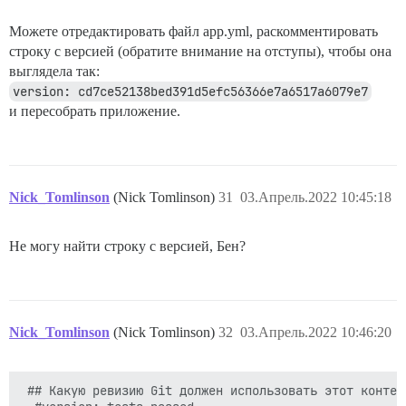
Можете отредактировать файл app.yml, раскомментировать
строку с версией (обратите внимание на отступы), чтобы она
выглядела так:
version: cd7ce52138bed391d5efc56366e7a6517a6079e7
и пересобрать приложение.
Nick_Tomlinson
(Nick Tomlinson)
31
03.Апрель.2022 10:45:18
Не могу найти строку с версией, Бен?
Nick_Tomlinson
(Nick Tomlinson)
32
03.Апрель.2022 10:46:20
 ## Какую ревизию Git должен использовать этот контей