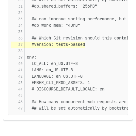
  #db_shared_buffers: "256MB"
  ## can improve sorting performance, but add
  #db_work_mem: "40MB"
  ## Which Git revision should this container
  #version: tests-passed
env:
  LC_ALL: en_US.UTF-8
  LANG: en_US.UTF-8
  LANGUAGE: en_US.UTF-8
  EMBER_CLI_PROD_ASSETS: 1
  # DISCOURSE_DEFAULT_LOCALE: en
  ## How many concurrent web requests are sup
  ## will be set automatically by bootstrap b