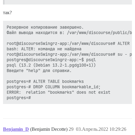
так?
Резервное копирование завершено.

Файл вывода находится в: /var/www/discourse/public/ba
root@discourseSwingrz-app:/var/www/discourse# ALTER TA
bash: ALTER: команда не найдена

root@discourseSwingrz-app:/var/www/discourse# su - pos
postgres@discourseSwingrz-app:~$ psql

psql (13.2 (Debian 13.2-1.pgdg100+1))

Введите "help" для справки.

postgres=# ALTER TABLE bookmarks 

postgres-# DROP COLUMN bookmarkable_id;

ERROR:  relation "bookmarks" does not exist

Benjamin_D
(Benjamin Decotte)
29
03.Апрель.2022 10:29:26