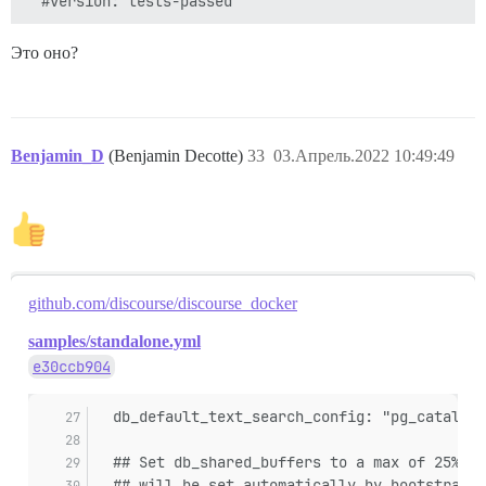
Это оно?
Benjamin_D
(Benjamin Decotte)
33
03.Апрель.2022 10:49:49
github.com/discourse/discourse_docker
samples/standalone.yml
e30ccb904
  db_default_text_search_config: "pg_catalog.
  ## Set db_shared_buffers to a max of 25% of
  ## will be set automatically by bootstrap b