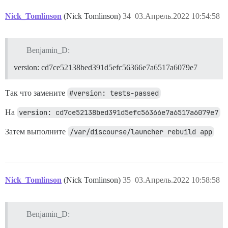
Nick_Tomlinson
(Nick Tomlinson)
34
03.Апрель.2022 10:54:58
Benjamin_D:
version: cd7ce52138bed391d5efc56366e7a6517a6079e7
Так что замените
#version: tests-passed
На
version: cd7ce52138bed391d5efc56366e7a6517a6079e7
Затем выполните
/var/discourse/launcher rebuild app
Nick_Tomlinson
(Nick Tomlinson)
35
03.Апрель.2022 10:58:58
Benjamin_D: