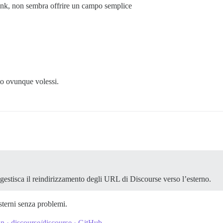
nk, non sembra offrire un campo semplice
to ovunque volessi.
estisca il reindirizzamento degli URL di Discourse verso l’esterno.
sterni senza problemi.
 · discourse/discourse · GitHub