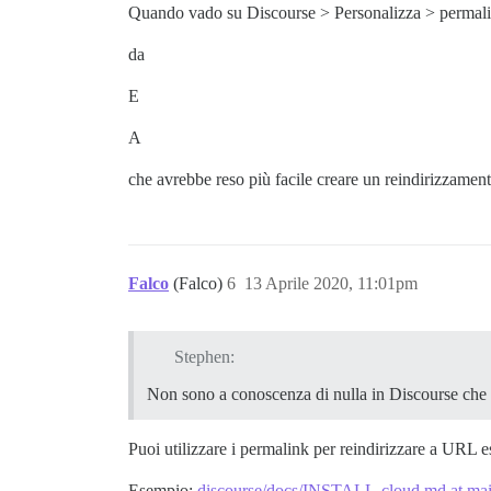
Quando vado su Discourse > Personalizza > permali
da
E
A
che avrebbe reso più facile creare un reindirizzamen
Falco
(Falco)
6
13 Aprile 2020, 11:01pm
Stephen:
Non sono a conoscenza di nulla in Discourse che g
Puoi utilizzare i permalink per reindirizzare a URL e
Esempio:
discourse/docs/INSTALL-cloud.md at main