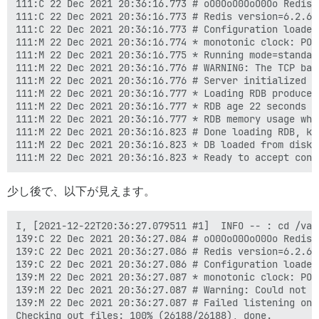
111:C 22 Dec 2021 20:36:16.773 # oO0OoO0OoO0Oo Redis 
111:C 22 Dec 2021 20:36:16.773 # Redis version=6.2.6,
111:C 22 Dec 2021 20:36:16.773 # Configuration loaded

111:M 22 Dec 2021 20:36:16.774 * monotonic clock: POSI
111:M 22 Dec 2021 20:36:16.775 * Running mode=standalo
111:M 22 Dec 2021 20:36:16.776 # WARNING: The TCP bac
111:M 22 Dec 2021 20:36:16.776 # Server initialized

111:M 22 Dec 2021 20:36:16.777 * Loading RDB produced 
111:M 22 Dec 2021 20:36:16.777 * RDB age 22 seconds

111:M 22 Dec 2021 20:36:16.777 * RDB memory usage when
111:M 22 Dec 2021 20:36:16.823 # Done loading RDB, ke
111:M 22 Dec 2021 20:36:16.823 * DB loaded from disk: 
少し後で、以下が見えます。
I, [2021-12-22T20:36:27.079511 #1]  INFO -- : cd /var
139:C 22 Dec 2021 20:36:27.084 # oO0OoO0OoO0Oo Redis 
139:C 22 Dec 2021 20:36:27.086 # Redis version=6.2.6,
139:C 22 Dec 2021 20:36:27.086 # Configuration loaded

139:M 22 Dec 2021 20:36:27.087 * monotonic clock: POSI
139:M 22 Dec 2021 20:36:27.087 # Warning: Could not c
139:M 22 Dec 2021 20:36:27.087 # Failed listening on 
Checking out files: 100% (26188/26188), done.
