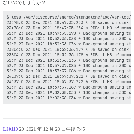
ないのでしょうか？
$ less /var/discourse/shared/standalone/log/var-log/re
23478:C 23 Dec 2021 18:47:35.233 * DB saved on disk

23478:C 23 Dec 2021 18:47:35.234 * RDB: 1 MB of memor
52:M 23 Dec 2021 18:47:35.290 * Background saving ter
52:M 23 Dec 2021 18:52:36.033 * 100 changes in 300 sec
52:M 23 Dec 2021 18:52:36.034 * Background saving star
23804:C 23 Dec 2021 18:52:36.177 * DB saved on disk

23804:C 23 Dec 2021 18:52:36.178 * RDB: 1 MB of memor
52:M 23 Dec 2021 18:52:36.235 * Background saving ter
52:M 23 Dec 2021 18:57:37.085 * 100 changes in 300 sec
52:M 23 Dec 2021 18:57:37.086 * Background saving star
24137:C 23 Dec 2021 18:57:37.221 * DB saved on disk

24137:C 23 Dec 2021 18:57:37.222 * RDB: 1 MB of memor
52:M 23 Dec 2021 18:57:37.287 * Background saving ter
52:M 23 Dec 2021 19:02:38.033 * 100 changes in 300 sec
L30110
20
2021 年 12 月 23 日午後 7:45