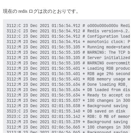
現在の redis ログは次のとおりです。
3112:C 23 Dec 2021 01:56:54.912 # oO0OoO0OoO0Oo Redis
3112:C 23 Dec 2021 01:56:54.912 # Redis version=6.2.6
3112:C 23 Dec 2021 01:56:54.912 # Configuration loaded
3112:M 23 Dec 2021 01:56:54.914 * monotonic clock: POS
3112:M 23 Dec 2021 01:56:55.105 * Running mode=standal
3112:M 23 Dec 2021 01:56:55.105 # WARNING: The TCP ba
3112:M 23 Dec 2021 01:56:55.105 # Server initialized

3112:M 23 Dec 2021 01:56:55.105 # WARNING overcommit_
3112:M 23 Dec 2021 01:56:55.401 * Loading RDB produced
3112:M 23 Dec 2021 01:56:55.401 * RDB age 296 seconds

3112:M 23 Dec 2021 01:56:55.401 * RDB memory usage whe
3112:M 23 Dec 2021 01:56:55.634 # Done loading RDB, k
3112:M 23 Dec 2021 01:56:55.634 * DB loaded from disk:
3112:M 23 Dec 2021 01:56:55.634 * Ready to accept conn
3112:M 23 Dec 2021 02:01:55.037 * 100 changes in 300 s
3112:M 23 Dec 2021 02:01:55.038 * Background saving st
3523:C 23 Dec 2021 02:01:55.140 * DB saved on disk

3523:C 23 Dec 2021 02:01:55.142 * RDB: 0 MB of memory
3112:M 23 Dec 2021 02:01:55.239 * Background saving t
3112:M 23 Dec 2021 02:06:56.065 * 100 changes in 300 s
3112:M 23 Dec 2021 02:06:56.065 * Background saving st