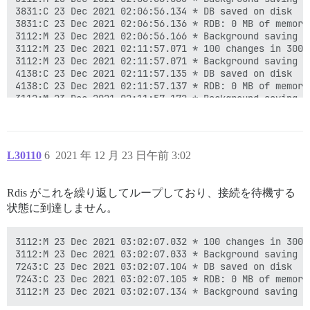
3831:C 23 Dec 2021 02:06:56.134 * DB saved on disk

3831:C 23 Dec 2021 02:06:56.136 * RDB: 0 MB of memory
3112:M 23 Dec 2021 02:06:56.166 * Background saving t
3112:M 23 Dec 2021 02:11:57.071 * 100 changes in 300 s
3112:M 23 Dec 2021 02:11:57.071 * Background saving st
4138:C 23 Dec 2021 02:11:57.135 * DB saved on disk

4138:C 23 Dec 2021 02:11:57.137 * RDB: 0 MB of memory
3112:M 23 Dec 2021 02:11:57.172 * Background saving t
3112:M 23 Dec 2021 02:16:58.000 * 100 changes in 300 s
3112:M 23 Dec 2021 02:16:58.001 * Background saving st
4448:C 23 Dec 2021 02:16:58.064 * DB saved on disk

4448:C 23 Dec 2021 02:16:58.066 * RDB: 0 MB of memory
L30110
6
2021 年 12 月 23 日午前 3:02
Rdis がこれを繰り返してループしており、接続を待機する
状態に到達しません。
3112:M 23 Dec 2021 03:02:07.032 * 100 changes in 300 s
3112:M 23 Dec 2021 03:02:07.033 * Background saving st
7243:C 23 Dec 2021 03:02:07.104 * DB saved on disk

7243:C 23 Dec 2021 03:02:07.105 * RDB: 0 MB of memory