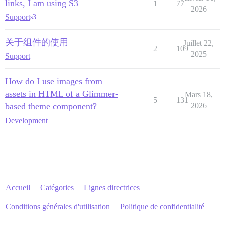
links, I am using S3
1
77
2026
Support
s3
关于组件的使用
Juillet 22,
2
109
2025
Support
How do I use images from
assets in HTML of a Glimmer-
Mars 18,
5
131
based theme component?
2026
Development
Accueil
Catégories
Lignes directrices
Conditions générales d'utilisation
Politique de confidentialité