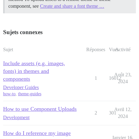
component, see
Create and share a font theme …
Sujets connexes
Sujet
Réponses
Vues
Activité
Include assets (e.g. images,
fonts) in themes and
Août 23,
1
16012
components
2024
Developer Guides
how-to
,
theme-guides
How to use Component Uploads
Avril 12,
2
301
2024
Development
How do I reference my image
Janvier 16,