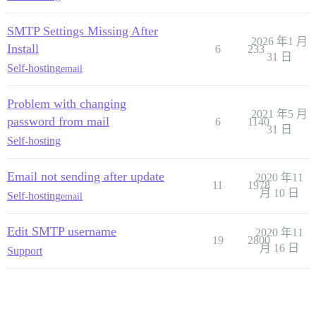
SMTP Settings Missing After
2026 年1 月
Install
6
233
31 日
Self-hosting
email
Problem with changing
2021 年5 月
password from mail
6
1140
31 日
Self-hosting
Email not sending after update
2020 年11
11
1978
月 10 日
Self-hosting
email
Edit SMTP username
2020 年11
19
2800
月 16 日
Support