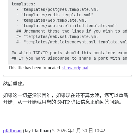
templates:

  - "templates/postgres.template.yml"

  - "templates/redis.template.yml"

  - "templates/web.template.yml"

  - "templates/web.ratelimited.template.yml"

  ## Uncomment these two lines if you wish to add L
  #- "templates/web.ssl.template.yml"

  #- "templates/web.letsencrypt.ssl.template.yml"

## which TCP/IP ports should this container expose?

This file has been truncated.
show original
然后重建。
如果这一切感觉很困难，如果现在还不算太晚，您可以重新
开始，从一开始就用您的 SMTP 详细信息正确回答问题。
pfaffman
(Jay Pfaffman)
5
2026 年1 月 30 日 10:42