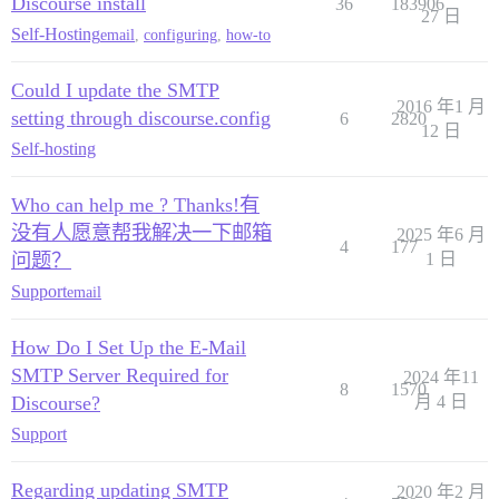
Discourse install
36
183906
27 日
Self-Hosting
email
,
configuring
,
how-to
Could I update the SMTP
2016 年1 月
setting through discourse.config
6
2820
12 日
Self-hosting
Who can help me ? Thanks!有
没有人愿意帮我解决一下邮箱
2025 年6 月
4
177
问题？
1 日
Support
email
How Do I Set Up the E-Mail
SMTP Server Required for
2024 年11
8
1570
Discourse?
月 4 日
Support
Regarding updating SMTP
2020 年2 月