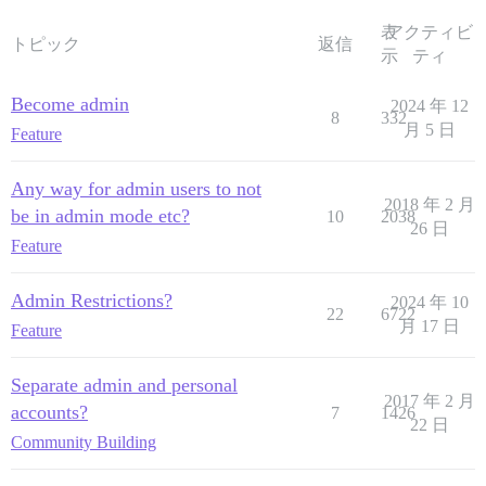
表
アクティビ
トピック
返信
示
ティ
Become admin
2024 年 12
8
332
月 5 日
Feature
Any way for admin users to not
2018 年 2 月
be in admin mode etc?
10
2038
26 日
Feature
Admin Restrictions?
2024 年 10
22
6722
月 17 日
Feature
Separate admin and personal
2017 年 2 月
accounts?
7
1426
22 日
Community Building