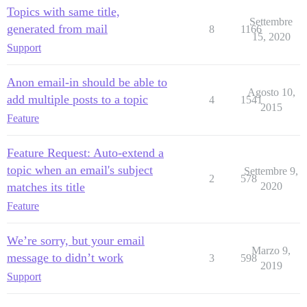
Topics with same title,
Settembre
generated from mail
8
1166
15, 2020
Support
Anon email-in should be able to
Agosto 10,
add multiple posts to a topic
4
1541
2015
Feature
Feature Request: Auto-extend a
topic when an email's subject
Settembre 9,
2
578
matches its title
2020
Feature
We’re sorry, but your email
Marzo 9,
message to didn’t work
3
598
2019
Support