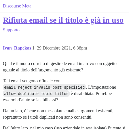
Discourse Meta
Rifiuta email se il titolo è già in uso
Supporto
Ivan_Rapekas
1
29 Dicembre 2021, 6:38pm
Qual è il modo corretto di gestire le email in arrivo con oggetto
uguale al titolo dell’argomento già esistente?
Tali email vengono rifiutate con
email_reject_invalid_post_specified
. L’impostazione
allow duplicate topic titles
è disabilitata. Potrebbe
essermi d’aiuto se la abilitassi?
Da un lato, è bene non mescolare email e argomenti esistenti,
soprattutto se i titoli duplicati non sono consentiti.
Dall’altro lato, nel mio caso (uso aziendale in rete isolata) l’utente si