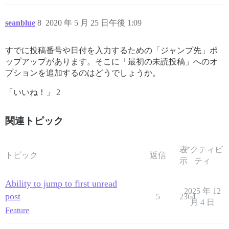
seanblue
8
2020 年 5 月 25 日午後 1:09
すでに投稿番号や日付を入力するための「ジャンプ先」ポ
ップアップがあります。そこに「最初の未読投稿」へのオ
プションを追加するのはどうでしょうか。
「いいね！」 2
関連トピック
表
アクティビ
トピック
返信
示
ティ
Ability to jump to first unread
2025 年 12
post
5
2364
月 4 日
Feature