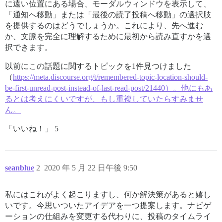
に遠い位置にある場合、モーダルウィンドウを表示して、
「通知へ移動」または「最後の読了投稿へ移動」の選択肢
を提供するのはどうでしょうか。これにより、先へ進む
か、文脈を完全に理解するために最初から読み直すかを選
択できます。
以前にこの話題に関するトピックを1件見つけました
（
https://meta.discourse.org/t/remembered-topic-location-should-
be-first-unread-post-instead-of-last-read-post/21440）。他にもあ
るとは考えにくいですが、もし重複していたらすみませ
ん。
「いいね！」 5
seanblue
2
2020 年 5 月 22 日午後 9:50
私にはこれがよく起こりますし、何か解決策があると嬉し
いです。今思いついたアイデアを一つ提案します。ナビゲ
ーションの仕組みを変更する代わりに、投稿のタイムライ