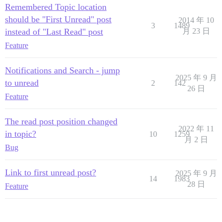
Remembered Topic location
should be "First Unread" post
2014 年 10
3
1489
instead of "Last Read" post
月 23 日
Feature
Notifications and Search - jump
2025 年 9 月
to unread
2
142
26 日
Feature
The read post position changed
2022 年 11
in topic?
10
1259
月 2 日
Bug
Link to first unread post?
2025 年 9 月
14
1983
28 日
Feature