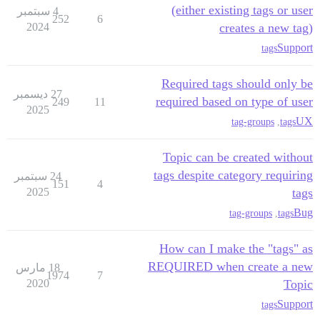
(either existing tags or user
4 سبتمبر
252
6
2024
creates a new tag)
Support
tags
Required tags should only be
27 ديسمبر
required based on type of user
249
11
2025
UX
tag-groups
,
tags
Topic can be created without
tags despite category requiring
24 سبتمبر
151
4
2025
tags
Bug
tag-groups
,
tags
How can I make the "tags" as
REQUIRED when create a new
18 مارس
1974
7
2020
Topic
Support
tags