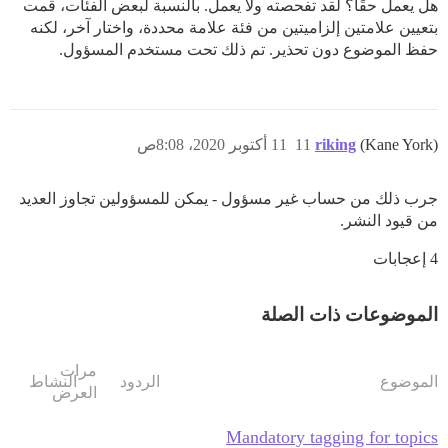
هل يعمل حقًا؟ لقد تفحصته ولا يعمل. بالنسبة لبعض الفئات، قمت
بتعيين علامتين إلزاميتين من فئة علامة محددة، واختار آخر، لكنه
حفظ الموضوع دون تحذير. تم ذلك تحت مستخدم المسؤول.
(Kane York)
riking
11
11 أكتوبر 2020، 8:08ص
جرب ذلك من حساب غير مسؤول - يمكن للمسؤولين تجاوز العديد
من قيود النشر.
4 إعجابات
الموضوعات ذات الصلة
مرات
الموضوع
الردود
النشاط
العرض
Mandatory tagging for topics