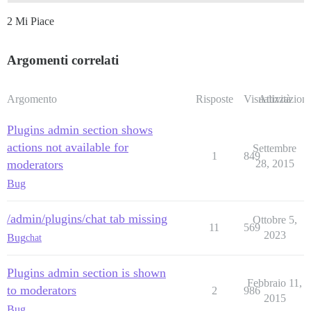
2 Mi Piace
Argomenti correlati
Argomento
Risposte
Visualizzazioni
Attività
Plugins admin section shows
actions not available for
Settembre
1
849
moderators
28, 2015
Bug
/admin/plugins/chat tab missing
Ottobre 5,
11
569
2023
Bug
chat
Plugins admin section is shown
Febbraio 11,
to moderators
2
986
2015
Bug