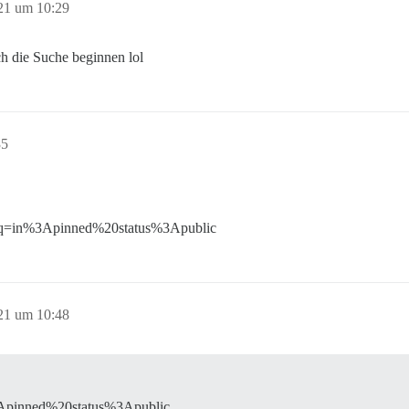
21 um 10:29
ch die Suche beginnen lol
35
e&q=in%3Apinned%20status%3Apublic
21 um 10:48
Apinned%20status%3Apublic