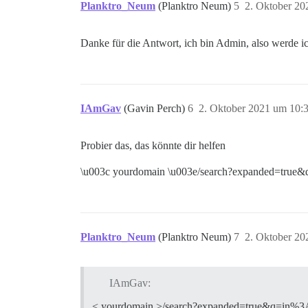
Planktro_Neum
(Planktro Neum)
5
2. Oktober 20
Danke für die Antwort, ich bin Admin, also werde i
IAmGav
(Gavin Perch)
6
2. Oktober 2021 um 10:
Probier das, das könnte dir helfen
\u003c yourdomain \u003e/search?expanded=tru
Planktro_Neum
(Planktro Neum)
7
2. Oktober 20
IAmGav:
< yourdomain >/search?expanded=true&q=in%3