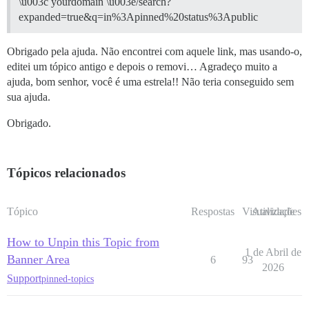
\u003c yourdomain \u003e/search?
expanded=true&q=in%3Apinned%20status%3Apublic
Obrigado pela ajuda. Não encontrei com aquele link, mas usando-o,
editei um tópico antigo e depois o removi… Agradeço muito a
ajuda, bom senhor, você é uma estrela!! Não teria conseguido sem
sua ajuda.
Obrigado.
Tópicos relacionados
Tópico
Respostas
Visualizações
Atividade
How to Unpin this Topic from
1 de Abril de
Banner Area
6
93
2026
Support
pinned-topics