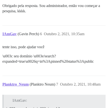
Obrigado pela resposta. Sou administrador, então vou começar a
pesquisa, kkkk.
IAmGav
(Gavin Perch)
6
Outubro 2, 2021, 10:35am
tente isso, pode ajudar você
\u003c seu domínio \u003e/search?
expanded=true\u0026q=in%3Apinned%20status%3Apublic
Planktro_Neum
(Planktro Neum)
7
Outubro 2, 2021, 10:48am
IAmGav: