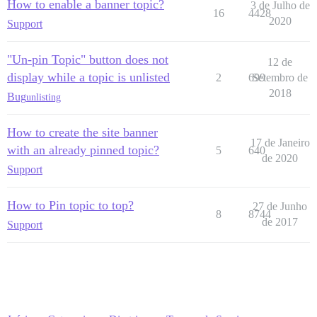
How to enable a banner topic?
3 de Julho de
16
4428
2020
Support
"Un-pin Topic" button does not
12 de
display while a topic is unlisted
2
699
Setembro de
2018
Bug
unlisting
How to create the site banner
17 de Janeiro
with an already pinned topic?
5
640
de 2020
Support
How to Pin topic to top?
27 de Junho
8
8744
de 2017
Support